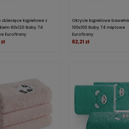
 dziecięce kąpielowe z
Okrycie kąpielowe bawełn
kiem 60x120 Baby 74
100x100 Baby 74 miętowe
e Eurofirany
Eurofirany
 zł
62,21 zł
Cena