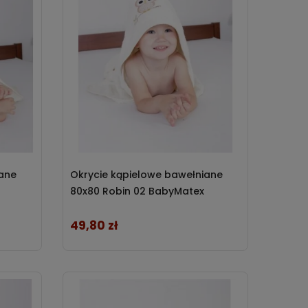
iane
Okrycie kąpielowe bawełniane
80x80 Robin 02 BabyMatex
49,80 zł
Cena