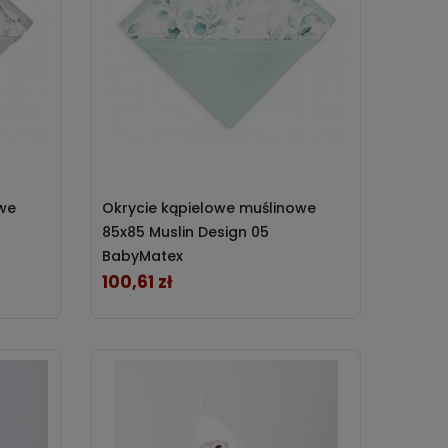
owe
Okrycie kąpielowe muślinowe
85x85 Muslin Design 05
BabyMatex
100,61 zł
Cena