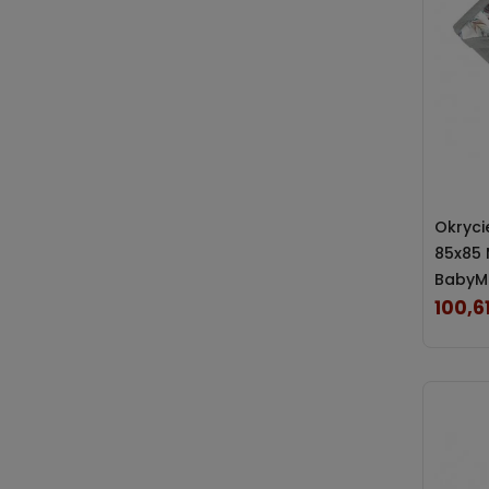
Okryci
85x85 
BabyM
100,61
Cena