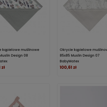
e kąpielowe muślinowe
Okrycie kąpielowe muślin
Muslin Design 08
85x85 Muslin Design 07
atex
BabyMatex
 zł
100,61 zł
Cena