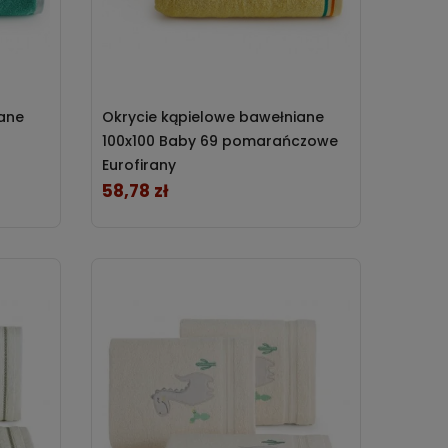
iane
Okrycie kąpielowe bawełniane
100x100 Baby 69 pomarańczowe
Eurofirany
58,78 zł
Cena