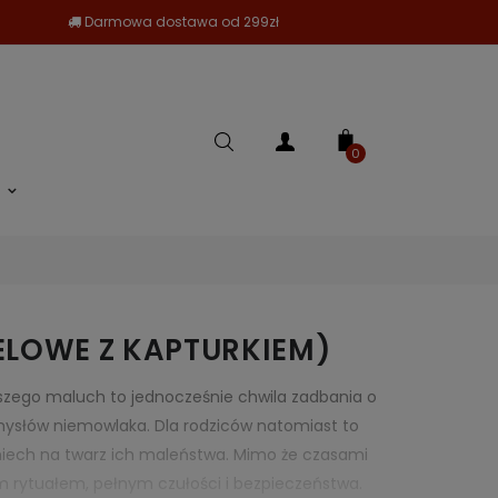
Darmowa dostawa od 299zł
0
ELOWE Z KAPTURKIEM)
naszego maluch to jednocześnie chwila zadbania o
 zmysłów niemowlaka. Dla rodziców natomiast to
miech na twarz ich maleństwa. Mimo że czasami
ym rytuałem, pełnym czułości i bezpieczeństwa.