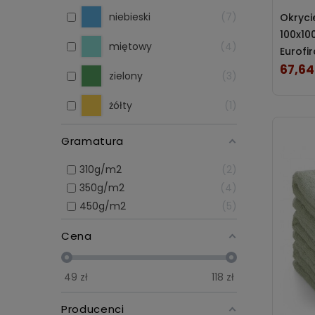
egzamin 
niebieski
7
Okryci
fasonach
100x10
króliczy
miętowy
4
Eurofi
utrzymuj
67,64
Cena
zielony
3
czemu ni
w kolor
żółty
1
łazienk
Gramatura
310g/m2
2
350g/m2
4
450g/m2
5
Cena
49
zł
118
zł
Producenci