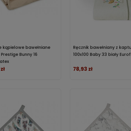
e kąpielowe bawełniane
Ręcznik bawełniany z kapt
 Prestige Bunny 16
100x100 Baby 33 biały Eurof
atex
 zł
78,93 zł
Cena