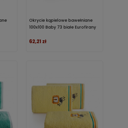
iane
Okrycie kąpielowe bawełniane
100x100 Baby 73 białe Eurofirany
62,21 zł
Cena