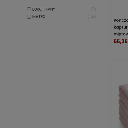
EUROFIRANY
11
MATEX
45
Ponczo
kaptur
miętow
RĘCZNIKI
55,35
Cena
30x50
40x60
50x90
70x140
100x150
Łazienkowe
Sportowe