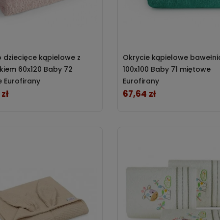
 dziecięce kąpielowe z
Okrycie kąpielowe bawełn
kiem 60x120 Baby 72
100x100 Baby 71 miętowe
 Eurofirany
Eurofirany
 zł
67,64 zł
Cena