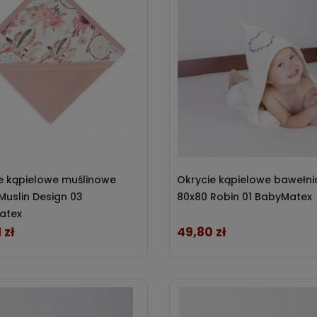
e kąpielowe muślinowe
Okrycie kąpielowe bawełn
Muslin Design 03
80x80 Robin 01 BabyMatex
atex
 zł
49,80 zł
Cena