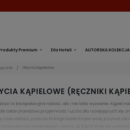
Produkty Premium
Dla Hoteli
AUTORSKA KOLEKCJA
Okrycia kąpielowe
Ręczniki
YCIA KĄPIELOWE (RĘCZNIKI KĄPI
lstwo to bezapelacyjna radość, ale i nie lada wyzwanie. Kąpiel 
 ale także prawdziwa przyjemność i uczta dla rozwijających się
 czas radości, podczas którego każda kropla wody przynosi uś
 zmęczeni czy zaniepokojeni, wiemy, że kąpiel staje się urokliw