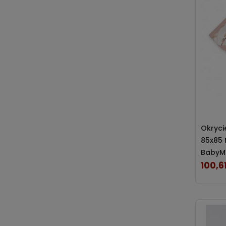
Okryci
85x85 
BabyM
100,61
Cena