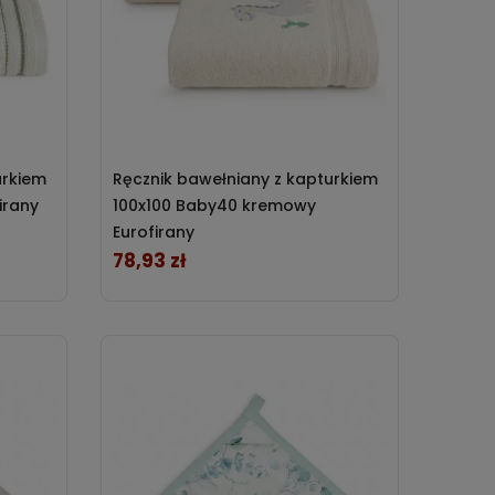
urkiem
Ręcznik bawełniany z kapturkiem
irany
100x100 Baby40 kremowy
Eurofirany
78,93 zł
Cena