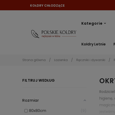
KOŁDRY CHŁODZĄCE
Kategorie
Kołdry Letnie
Strona główna
Łazienka
Ręczniki i dywaniki
OKR
FILTRUJ WEDŁUG
Rodzicie
higienę,
Rozmiar
magiczny
80x80cm
9
jesteśmy