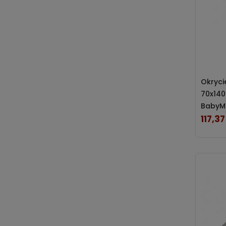
Okryci
70x140
BabyM
117,37
Cena