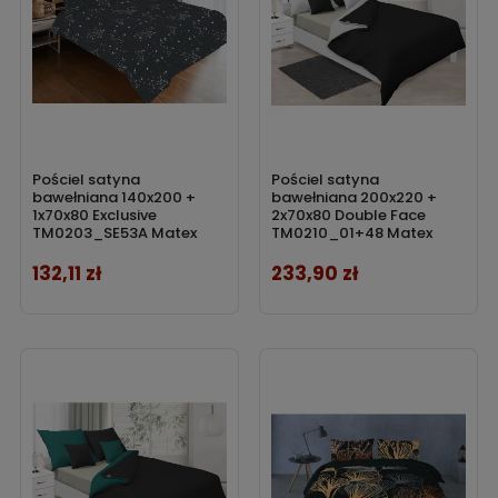
Pościel satyna
Pościel satyna
bawełniana 140x200 +
bawełniana 200x220 +
1x70x80 Exclusive
2x70x80 Double Face
TM0203_SE53A Matex
TM0210_01+48 Matex
132,11 zł
233,90 zł
Cena
Cena