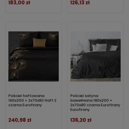
183,00 zł
126,13 zł
Cena
Cena
Pościel haftowana
Pościel satyna
160x200 + 2x70x80 Haft 2
bawełniana 180x200 +
czarna Eurofirany
2x70x80 czarna Eurofirany
Eurofirany
240,98 zł
136,20 zł
Cena
Cena