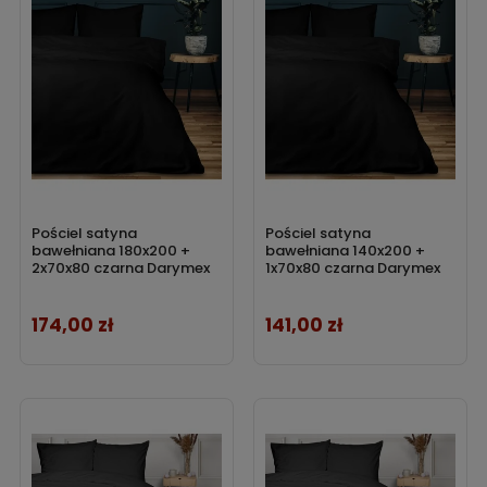
Pościel satyna
Pościel satyna
bawełniana 180x200 +
bawełniana 140x200 +
2x70x80 czarna Darymex
1x70x80 czarna Darymex
174,00 zł
141,00 zł
Cena
Cena