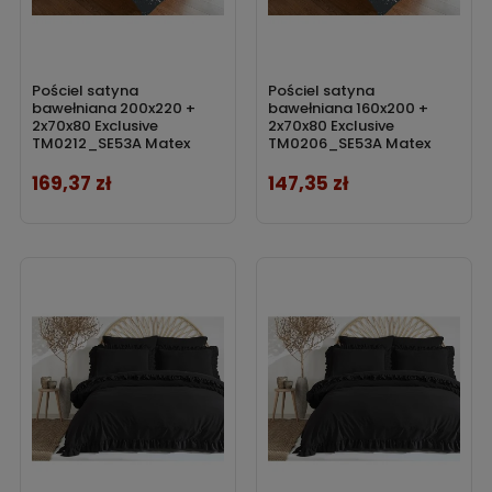
Pościel satyna
Pościel satyna
bawełniana 200x220 +
bawełniana 160x200 +
2x70x80 Exclusive
2x70x80 Exclusive
TM0212_SE53A Matex
TM0206_SE53A Matex
169,37 zł
147,35 zł
Cena
Cena