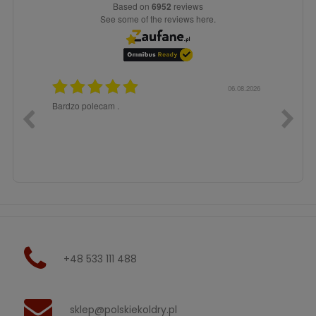
based on
6952
reviews
see some of the reviews here.
6.08.2026
06.08.2026
Bardzo polecam .
Jestem 
obsługi
szybko.
dobrej 
+48 533 111 488
sklep@polskiekoldry.pl