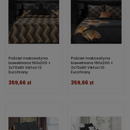
Pościel makosatyna
Pościel makosatyna
bawełniana 160x200 +
bawełniana 160x200 +
2x70x80 Viktori 12
2x70x80 Viktori 10
Eurofirany
Eurofirany
359,66 zł
359,66 zł
Cena
Cena