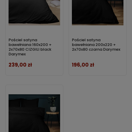
Pościel satyna
Pościel satyna
bawełniana 160x200 +
bawełniana 200x220 +
2x70x80 CIZGILI black
2x70x80 czarna Darymex
Darymex
239,00 zł
196,00 zł
Cena
Cena