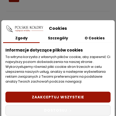
POLSKIEKOLDRY.PL

Cookies
INFORMACJE
Zgody
Szczegóły
O Cookies

Informacje dotyczące plików cookies
ZAKUPY
Ta witryna korzysta z własnych plików cookie, aby zapewnić Ci
najwyższy poziom doświadczenia na naszej stronie .
Moje konto
Wykorzystujemy również pliki cookie stron trzecich w celu
ulepszenia naszych usług, analizy a nastepnie wyświetlania
Opcje dostawy
reklam związanych z Twoimi preferencjami na podstawie
analizy Twoich zachowań podczas nawigacji.
Metody płatności
Zwroty i reklamacje
ZAAKCEPTUJ WSZYSTKIE
DOSTOSUJ