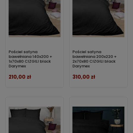
Pościel satyna
Pościel satyna
bawełniana 140x200 +
bawełniana 200x220 +
1x70x80 CIZGILI black
2x70x80 CIZGILI black
Darymex
Darymex
210,00 zł
310,00 zł
Cena
Cena