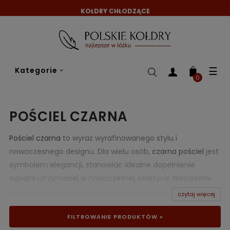
KOŁDRY CHŁODZĄCE
Tog
☰
Kategorie
nav
0
POŚCIEL CZARNA
Pościel czarna
to wyraz wyrafinowanego stylu i
nowoczesnego designu. Dla wielu osób,
czarna pościel
jest
symbolem elegancji, stanowiąc idealne dopełnienie
sypialni utrzymanej w nowoczesnej estetyce. Niezależnie
od tego, czy preferujesz minimalistyczny design, czy
czytaj więcej
skłaniasz się ku bardziej ekstrawaganckim rozwiązaniom,
FILTROWANIE PRODUKTÓW »
pościel czarna
z pewnością sprawdzi się w Twoim wnętrzu.