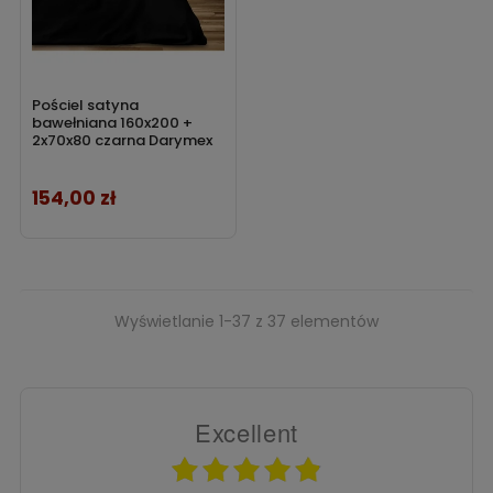
Pościel satyna
bawełniana 160x200 +
2x70x80 czarna Darymex
154,00 zł
Cena
Wyświetlanie 1-37 z 37 elementów
Excellent