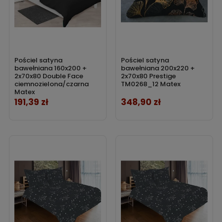
Pościel satyna
Pościel satyna
bawełniana 160x200 +
bawełniana 200x220 +
2x70x80 Double Face
2x70x80 Prestige
ciemnozielona/czarna
TM0268_12 Matex
Matex
191,39 zł
348,90 zł
Cena
Cena