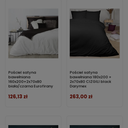
Pościel satyna
Pościel satyna
bawełniana
bawełniana 180x200 +
160x200+2x70x80
2x70x80 CIZGILI black
biała/czarna Eurofirany
Darymex
126,13 zł
263,00 zł
Cena
Cena