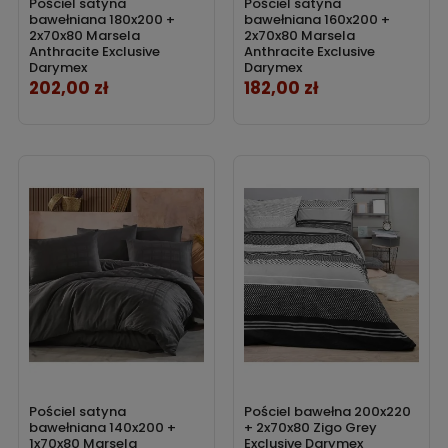
Pościel satyna
Pościel satyna
bawełniana 180x200 +
bawełniana 160x200 +
2x70x80 Marsela
2x70x80 Marsela
Anthracite Exclusive
Anthracite Exclusive
Darymex
Darymex
202,00 zł
182,00 zł
Cena
Cena
Pościel satyna
Pościel bawełna 200x220
bawełniana 140x200 +
+ 2x70x80 Zigo Grey
1x70x80 Marsela
Exclusive Darymex