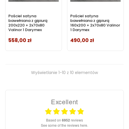
Pościel satyna
Pościel satyna
bawełniana z gipiurą
bawełniana z gipiurą
200x220 + 2x70x80
160x200 + 2x70x80 Valinor
Valinor 1 Darymex
1 Darymex
558,00 zł
490,00 zł
Cena
Cena
Wyświetlanie 1-10 z 10 elementów
Excellent
based on
6952
reviews
see some of the reviews here.