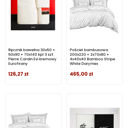
Ręcznik bawełna 30x50 +
Pościel bambusowa
50x90 + 70x140 kpl 3 szt
200x220 + 2x70x80 +
Pierre Cardin Evi kremowy
4x40x40 Bamboo Stripe
Eurofirany
White Darymex
126,27 zł
465,00 zł
Cena
Cena