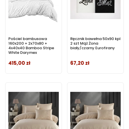
Pościel bambusowa
Ręcznik bawełna 50x90 kpl
160x200 + 2x70x80 +
2 szt Mąż Żona
4x40x40 Bamboo Stripe
biały/czarny Eurofirany
White Darymex
415,00 zł
67,20 zł
Cena
Cena