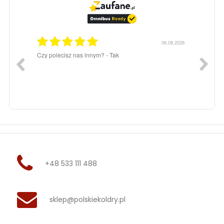
06.08.2026
06.08.2026
Bardzo polecam .
Jest
obsł
szyb
dobr
+48 533 111 488
sklep@polskiekoldry.pl