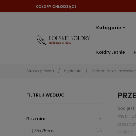
KOŁDRY CHŁODZĄCE
Kategorie
Kołdry Letnie
Strona główna
Sypialnia
Ochraniacze i prześcier
PRZ
FILTRUJ WEDŁUG
Noc jest
myśli i 
Rozmiar
przespan
35x75cm
4
zadbać o