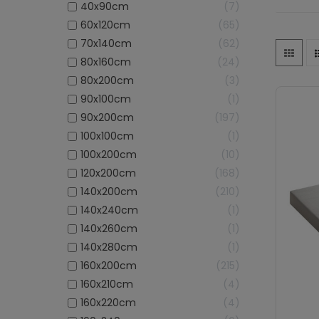
40x90cm
7
sypialni
60x120cm
65
wybrać n
70x140cm
62
W sklepi
80x160cm
24
DARYMEX,
80x200cm
3
zapewnia
90x100cm
1
najmłod
90x200cm
197
aksamitn
100x100cm
1
Dla dzi
100x200cm
10
single d
120x200cm
168
jednoo
140x200cm
210
dwuosobo
140x240cm
1
śpiących
140x260cm
1
przeście
140x280cm
1
oraz mię
160x200cm
215
rozmiarz
160x210cm
4
temperat
160x220cm
4
ofercie 