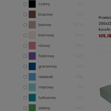
czarny
51
brązowy
69
Prześc
200x2
beżowy
172
Eurofi
kremowy
140
105,18
Cena
różowy
86
fioletowy
47
granatowy
43
niebieski
118
miętowy
51
turkusowy
33
zielony
94