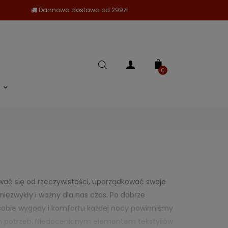
Darmowa dostawa od 299zł
0
ć się od rzeczywistości, uporządkować swoje
niezwykły i ważny dla nas czas. Po dobrze
a sobie wygody i komfortu każdej nocy powinniśmy
ch potrzeb. Niedocenianym elementem tekstyliów