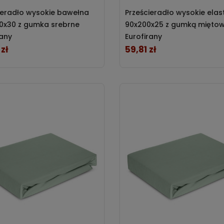
ieradło wysokie bawełna
Prześcieradło wysokie elas
0x30 z gumka srebrne
90x200x25 z gumką mięto
rany
Eurofirany
zł
59,81 zł
Cena