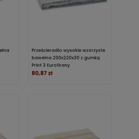
ełna
Prześcieradło wysokie wzorzyste
bawełna 200x220x30 z gumką
Print 3 Eurofirany
80,87 zł
Cena