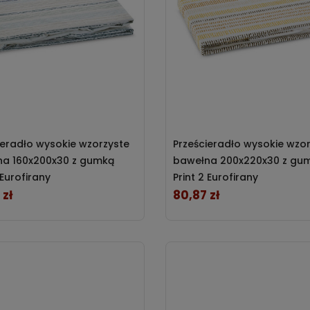
ieradło wysokie wzorzyste
Prześcieradło wysokie wzo
a 160x200x30 z gumką
bawełna 200x220x30 z gu
 Eurofirany
Print 2 Eurofirany
 zł
80,87 zł
Cena