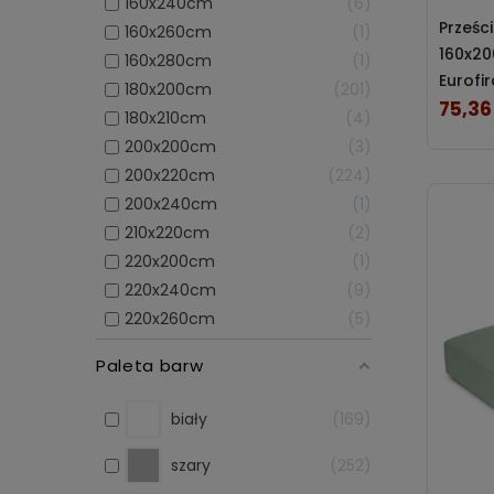
160x240cm
6
Prześc
160x260cm
1
160x20
160x280cm
1
Eurofi
180x200cm
201
75,36 
Cena
180x210cm
4
200x200cm
3
200x220cm
224
200x240cm
1
210x220cm
2
220x200cm
1
220x240cm
9
220x260cm
5
Paleta barw
biały
169
szary
252