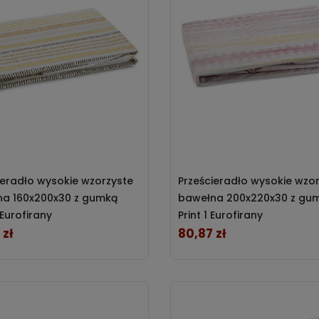
ieradło wysokie wzorzyste
Prześcieradło wysokie wzo
a 160x200x30 z gumką
bawełna 200x220x30 z gu
 Eurofirany
Print 1 Eurofirany
 zł
80,87 zł
Cena