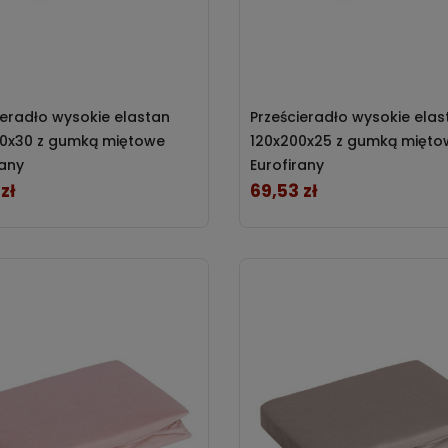
ieradło wysokie elastan
Prześcieradło wysokie elas
0x30 z gumką miętowe
120x200x25 z gumką mięto
rany
Eurofirany
zł
69,53 zł
Cena