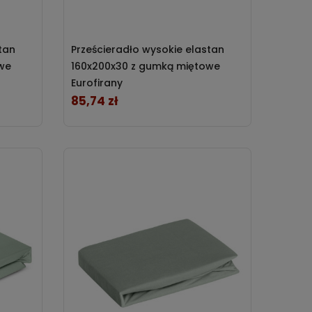
tan
Prześcieradło wysokie elastan
we
160x200x30 z gumką miętowe
Eurofirany
85,74 zł
Cena