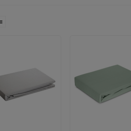
anych jest
prześcieradło
, a to przecież ono ma bezpośredni konta
ajlepsze, które będzie nas pieściło swoją delikatnością? Z pomocą
e polskiekoldry.pl znajdziemy wysokiej klasy
prześcieradła
najleps
 EUROFIRANY, GRENO, MATEX i TERRAPIA. Produkty wykonane zost
jących doskonały komfort każdej nocy.
Prześcieradła 40x90
spr
szych dzieci. Do łóżeczek dla maluchów dedykowane są
prześci
ie delikatna i miła w dotyku struktura nie podrażnia i nie powodu
eci w wieku przedszkolnym oraz wczesnoszkolnym znakomitym 
ocenią wygodę, jaką zapewniają oddychające
prześcieradła 90x
sobowych
prześcieradła 100x200
. Wszyscy, którzy korzystają z ur
wych docenią wyjątkowe właściwości użytkowe, jakie zapewni
 na sofach z funkcją spania są
prześcieradła 140x200
. Pary doc
radła 160x200
, typowe dla łóżek dwuosobowych. Wielbiciele swo
kkością, którą dają
prześcieradła 180x200
.
Prześcieradła 200x220
e królewskim i zapewnia im iście królewski wypoczynek. Prześci
urach, dzięki czemu z łatwością utrzymamy je w higienicznej czy
sklepu polskiekoldry.pl to wybór, który zadowoli nawet najbardzi