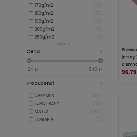
170g/m2
63
180g/m2
185
190g/m2
35
200g/m2
76
250g/m2
8
więcej...
Prześc
Cena
jersey
ciemno
24
zł
840
zł
96,79 
Cena
Producenci
DARYMEX
684
EUROFIRANY
136
MATEX
604
TERRAPIA
12