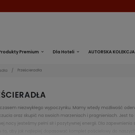
Produkty Premium
Dla Hoteli
AUTORSKA KOLEKCJA
Prześcieradła
adła
EŚCIERADŁA
 czasem niezwykłego wypoczynku. Mamy wtedy możliwość oderwa
uczucia oraz skupić na swoich marzeniach i pragnieniach. Jest to 
ej nocy jesteśmy pełni sił i pozytywnej energii. Dla zapewnieni
 to, aby jak najlepiej dopasować komplet pościelowy do naszy