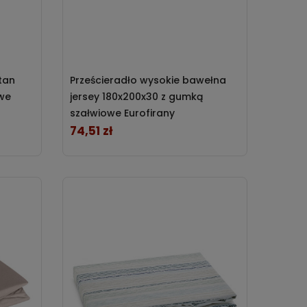
tan
Prześcieradło wysokie bawełna
we
jersey 180x200x30 z gumką
szałwiowe Eurofirany
74,51 zł
Cena