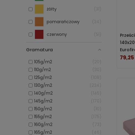
żółty
31
pomarańczowy
24
czerwony
51
Prześc
140x20
Gramatura
Eurofi
79,25 
Cena
105g/m2
20
110g/m2
30
125g/m2
108
130g/m2
234
140g/m2
145
145g/m2
170
150g/m2
10
155g/m2
175
160g/m2
73
165g/m2
46