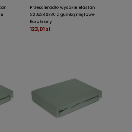
tan
Prześcieradło wysokie elastan
we
220x240x30 z gumką miętowe
Eurofirany
123,01 zł
Cena