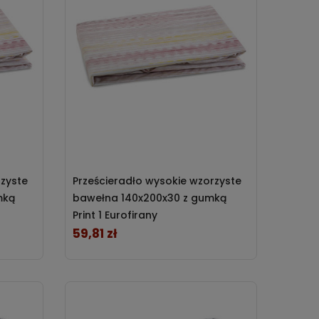
rzyste
Prześcieradło wysokie wzorzyste
mką
bawełna 140x200x30 z gumką
Print 1 Eurofirany
59,81 zł
Cena