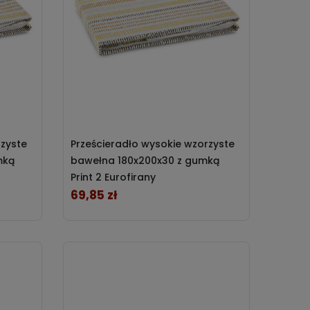
rzyste
Prześcieradło wysokie wzorzyste
mką
bawełna 180x200x30 z gumką
Print 2 Eurofirany
69,85 zł
Cena