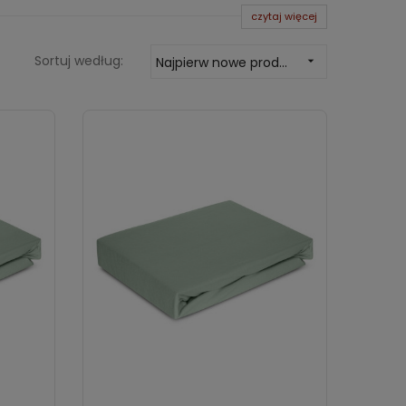
kt z naszą skórą przez cała noc. W jaki sposób
czytaj więcej
 przychodzi oferta sklepu polskiekoldry.pl.
zych polskich producentów, renomowanych marek
Sortuj według:
Najpierw nowe produkty

ały ze starannie wyselekcjonowanych tkanin
awdzą się w przypadku dziecięcych kołysek dla
eradła 60x120
oraz
prześcieradła 70x140
. Ich
je otarć nawet bardzo wrażliwej dziecięcej skóry.
wyborem są
prześcieradła 80x160
. Młodzież oraz
200
lub w przypadku szerszych łóżek
oków spania na wersalce lub na wąskich łóżkach
ają
prześcieradła 120x200
. Najlepszym wyborem dla
enią wygodę i znakomite dopasowanie, jakie oferują
body zachwycą się niezwykłą jakością wykonania
zadowolą wszystkich użytkowników materaców w
eradła można prać w pralce w wysokich
stości i świeżości. Prześcieradła dostępne w
ej wymagających klientów.