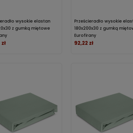
ieradło wysokie elastan
Prześcieradło wysokie elas
20x30 z gumką miętowe
180x200x30 z gumką mięto
rany
Eurofirany
 zł
92,22 zł
Cena