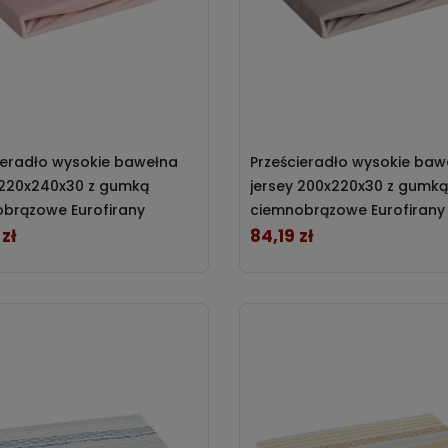
ieradło wysokie bawełna
Prześcieradło wysokie baw
 220x240x30 z gumką
jersey 200x220x30 z gumką
brązowe Eurofirany
ciemnobrązowe Eurofirany
zł
84,19 zł
Cena