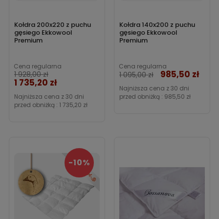
Kołdra 200x220 z puchu
Kołdra 140x200 z puchu
gęsiego Ekkowool
gęsiego Ekkowool
Premium
Premium
Cena regularna
Cena regularna
985,50 zł
Cena
Cena
1 928,00 zł
1 095,00 zł
1 735,20 zł
Najniższa cena z 30 dni
Najniższa cena z 30 dni
przed obniżką :
985,50 zł
przed obniżką :
1 735,20 zł
-10%