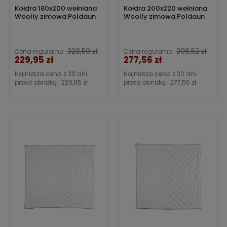
Kołdra 180x200 wełniana
Kołdra 200x220 wełniana
Woolly zimowa Poldaun
Woolly zimowa Poldaun
328,50 zł
396,52 zł
Cena regularna
Cena regularna
229,95 zł
277,56 zł
Cena
Cena
Najniższa cena z 30 dni
Najniższa cena z 30 dni
przed obniżką :
229,95 zł
przed obniżką :
277,56 zł