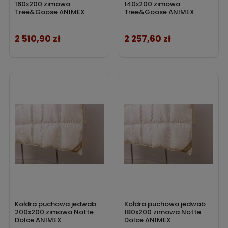
160x200 zimowa
140x200 zimowa
Tree&Goose ANIMEX
Tree&Goose ANIMEX
2 510,90 zł
2 257,60 zł
Cena
Cena
Kołdra puchowa jedwab
Kołdra puchowa jedwab
200x200 zimowa Notte
180x200 zimowa Notte
Dolce ANIMEX
Dolce ANIMEX