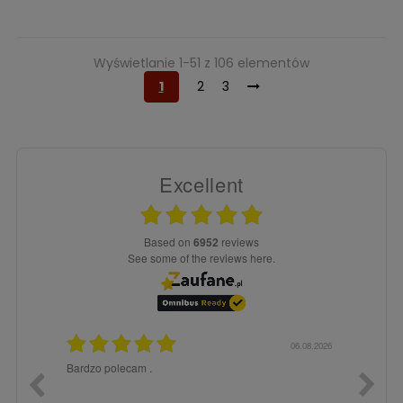
Wyświetlanie 1-51 z 106 elementów
1
2
3
Excellent
based on
6952
reviews
see some of the reviews here.
6.08.2026
06.08.2026
Bardzo polecam .
Jestem 
obsługi
szybko.