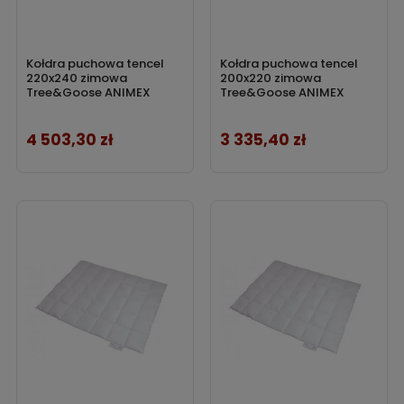
Kołdra puchowa tencel
Kołdra puchowa tencel
220x240 zimowa
200x220 zimowa
Tree&Goose ANIMEX
Tree&Goose ANIMEX
4 503,30 zł
3 335,40 zł
Cena
Cena