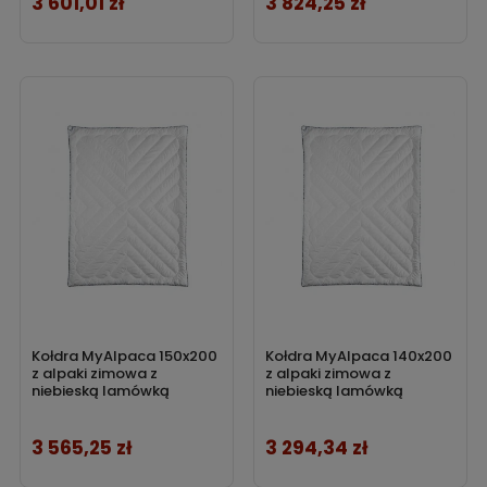
3 601,01 zł
3 824,25 zł
Cena
Cena
Kołdra MyAlpaca 150x200
Kołdra MyAlpaca 140x200
z alpaki zimowa z
z alpaki zimowa z
niebieską lamówką
niebieską lamówką
3 565,25 zł
3 294,34 zł
Cena
Cena