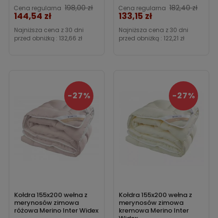
198,00 zł
182,40 zł
Cena regularna
Cena regularna
144,54 zł
133,15 zł
Cena
Cena
Najniższa cena z 30 dni
Najniższa cena z 30 dni
przed obniżką :
132,66 zł
przed obniżką :
122,21 zł
-27%
-27%
Kołdra 155x200 wełna z
Kołdra 155x200 wełna z
merynosów zimowa
merynosów zimowa
różowa Merino Inter Widex
kremowa Merino Inter