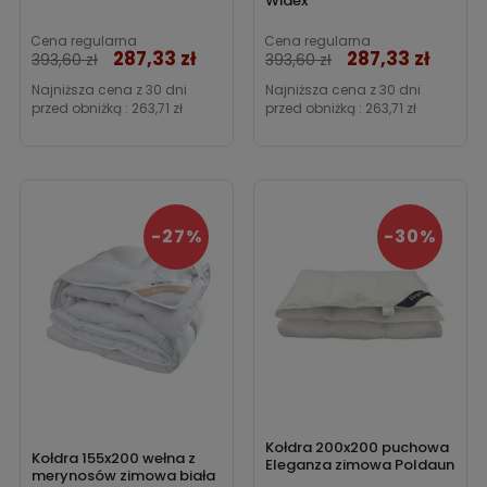
Widex
Cena regularna
Cena regularna
287,33 zł
287,33 zł
Cena
Cena
393,60 zł
393,60 zł
Najniższa cena z 30 dni
Najniższa cena z 30 dni
przed obniżką :
263,71 zł
przed obniżką :
263,71 zł
-27%
-30%
Kołdra 200x200 puchowa
Kołdra 155x200 wełna z
Eleganza zimowa Poldaun
merynosów zimowa biała