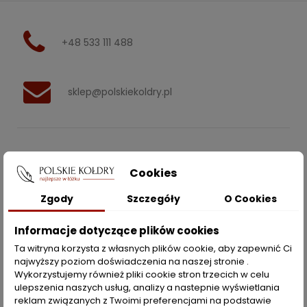
+48 533 111 488
sklep@polskiekoldry.pl
POLSKIEKOLDRY.PL

Cookies
INFORMACJE
Zgody
Szczegóły
O Cookies

Informacje dotyczące plików cookies
ZAKUPY
Ta witryna korzysta z własnych plików cookie, aby zapewnić Ci
najwyższy poziom doświadczenia na naszej stronie .
Moje konto
Wykorzystujemy również pliki cookie stron trzecich w celu
ulepszenia naszych usług, analizy a nastepnie wyświetlania
Opcje dostawy
reklam związanych z Twoimi preferencjami na podstawie