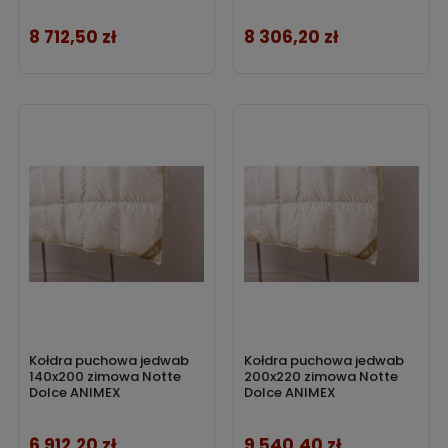
8 712,50 zł
8 306,20 zł
Cena
Cena
Kołdra puchowa jedwab
Kołdra puchowa jedwab
140x200 zimowa Notte
200x220 zimowa Notte
Dolce ANIMEX
Dolce ANIMEX
6 912,20 zł
9 540,40 zł
Cena
Cena