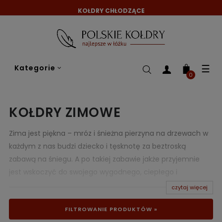
KOŁDRY CHŁODZĄCE
Tog
☰
Kategorie
nav
0
KOŁDRY ZIMOWE
Zima jest piękna – mróz i śnieżna pierzyna na drzewach w
każdym z nas budzi dziecko i tęsknotę za beztroską
zabawą na śniegu. A po takiej zabawie jakże przyjemnie
jest wskoczyć do swojego wygodnego, ciepłego i
przytulnego łóżka, otulić się kołdrą i zapaść w spokojny i
czytaj więcej
zdrowy sen niczym niedźwiedź w swej gawrze czekający na
FILTROWANIE PRODUKTÓW »
przyjście wiosny. Jednak żeby nasz sen był faktycznie