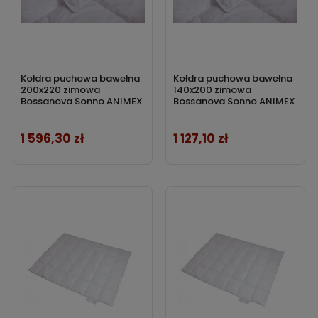
Kołdra puchowa bawełna
Kołdra puchowa bawełna
200x220 zimowa
140x200 zimowa
Bossanova Sonno ANIMEX
Bossanova Sonno ANIMEX
1 596,30 zł
1 127,10 zł
Cena
Cena