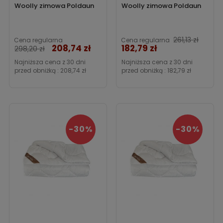
Woolly zimowa Poldaun
Woolly zimowa Poldaun
Cena
261,13 zł
Cena regularna
Cena regularna
208,74 zł
182,79 zł
Cena
298,20 zł
Najniższa cena z 30 dni
Najniższa cena z 30 dni
przed obniżką :
208,74 zł
przed obniżką :
182,79 zł
-30%
-30%