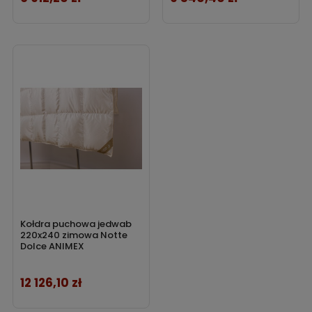
Kołdra puchowa jedwab
220x240 zimowa Notte
Dolce ANIMEX
12 126,10 zł
Cena