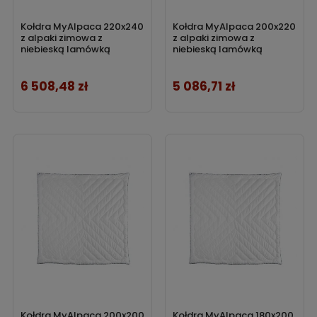
Kołdra MyAlpaca 220x240
Kołdra MyAlpaca 200x220
z alpaki zimowa z
z alpaki zimowa z
niebieską lamówką
niebieską lamówką
6 508,48 zł
5 086,71 zł
Cena
Cena
Kołdra MyAlpaca 200x200
Kołdra MyAlpaca 180x200