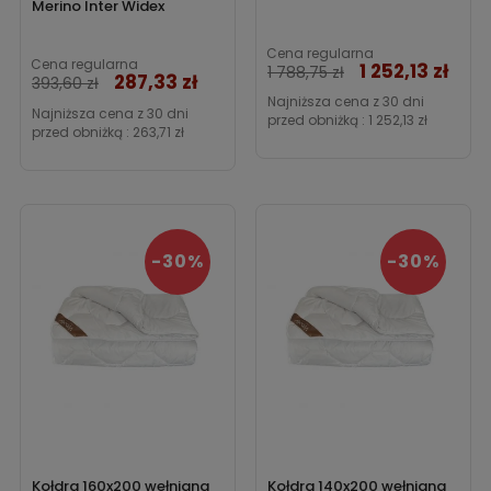
Merino Inter Widex
Cena regularna
Cena regularna
1 252,13 zł
Cena
1 788,75 zł
287,33 zł
Cena
393,60 zł
Najniższa cena z 30 dni
Najniższa cena z 30 dni
przed obniżką :
1 252,13 zł
przed obniżką :
263,71 zł
-30%
-30%
Kołdra 160x200 wełniana
Kołdra 140x200 wełniana