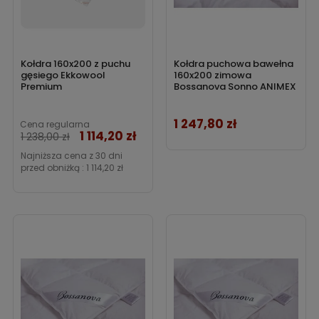
Kołdra 160x200 z puchu
Kołdra puchowa bawełna
gęsiego Ekkowool
160x200 zimowa
Premium
Bossanova Sonno ANIMEX
1 247,80 zł
Cena
Cena regularna
1 114,20 zł
Cena
1 238,00 zł
Najniższa cena z 30 dni
przed obniżką :
1 114,20 zł