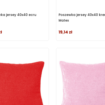
ka jersey 40x40 ecru
Poszewka jersey 40x40 k
Matex
zł
19,14 zł
Cena