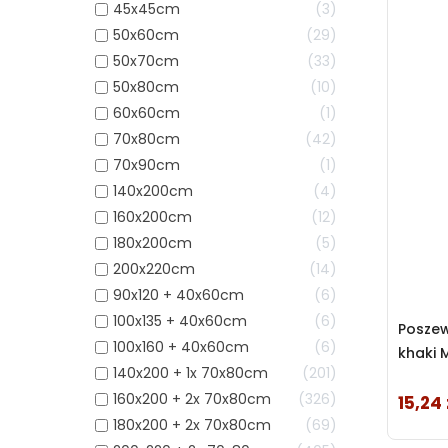
45x45cm
3
50x60cm
29
50x70cm
33
50x80cm
10
60x60cm
1
70x80cm
42
70x90cm
1
140x200cm
4
160x200cm
12
180x200cm
5
200x220cm
14
90x120 + 40x60cm
6
100x135 + 40x60cm
6
Posze
100x160 + 40x60cm
6
khaki 
140x200 + 1x 70x80cm
201
160x200 + 2x 70x80cm
326
15,24 
Cena
180x200 + 2x 70x80cm
69