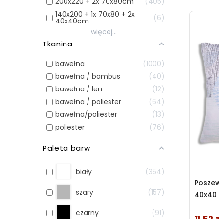
200x220 + 2x 70x80cm
405
140x200 + 1x 70x80 + 2x
6
40x40cm
więcej...
Tkanina
bawełna
1000
bawełna / bambus
40
bawełna / len
12
bawełna / poliester
64
bawełna/poliester
13
poliester
76
Paleta barw
biały
354
Posze
szary
157
40x40 
czarny
91
Cena