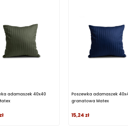
wka adamaszek 40x40
Poszewka adamaszek 40x
Matex
granatowa Matex
zł
15,24 zł
Cena