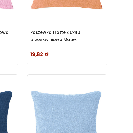
żowa
Poszewka frotte 40x40
brzoskwiniowa Matex
19,82 zł
Cena