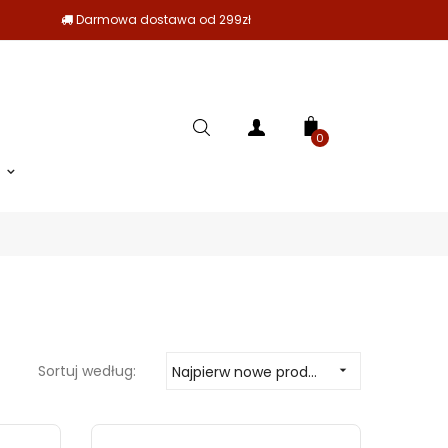
Darmowa dostawa od 299zł
0
Sortuj według:
Najpierw nowe produkty
