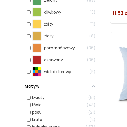
zielony
83
oliwkowy
3
11,52 z
Cena
żółty
11
złoty
8
pomarańczowy
36
czerwony
36
wielokolorowy
5
Motyw
kwiaty
51
liście
43
pasy
21
krata
2