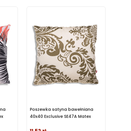
ana
Poszewka satyna bawełniana
ex
40x40 Exclusive SE47A Matex
Cena