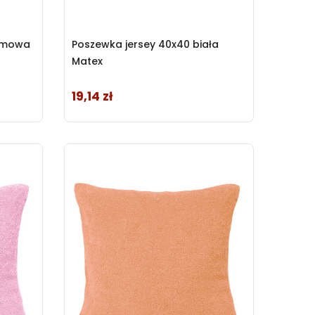
remowa
Poszewka jersey 40x40 biała
Matex
19,14 zł
Cena