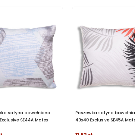
wka satyna bawełniana
Poszewka satyna bawełni
Exclusive SE44A Matex
40x40 Exclusive SE45A Mat
Cena