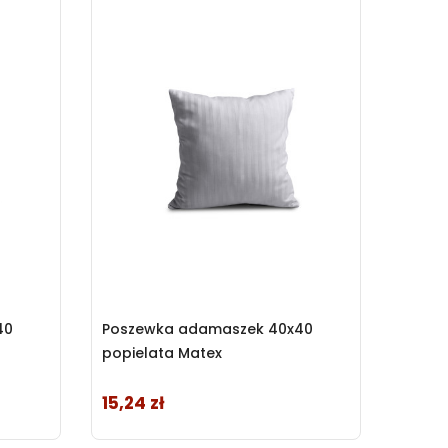
40
Poszewka adamaszek 40x40
popielata Matex
15,24 zł
Cena