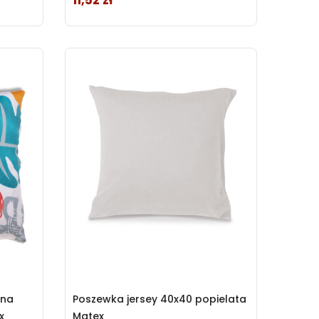
11,52 zł
ana
Poszewka jersey 40x40 popielata
x
Matex