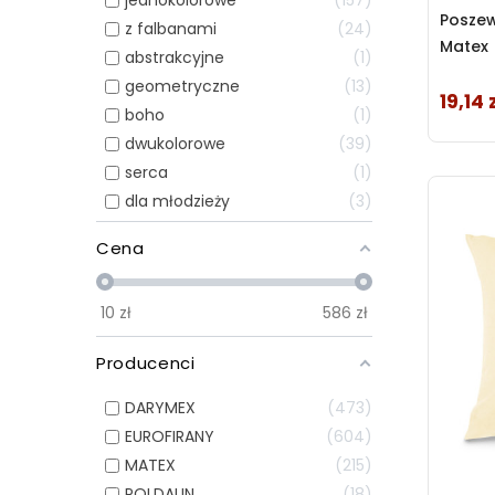
jednokolorowe
157
Poszew
z falbanami
24
Matex
abstrakcyjne
1
geometryczne
13
19,14 
Cena
boho
1
dwukolorowe
39
serca
1
dla młodzieży
3
Cena
10
zł
586
zł
Producenci
DARYMEX
473
EUROFIRANY
604
MATEX
215
POLDAUN
18