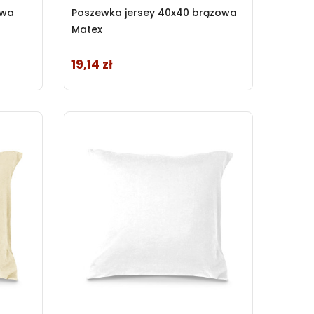
owa
Poszewka jersey 40x40 brązowa
Matex
19,14 zł
Cena