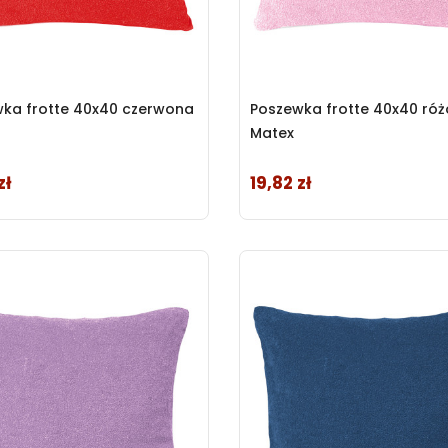
ka frotte 40x40 czerwona
Poszewka frotte 40x40 ró
Matex
zł
19,82 zł
Cena