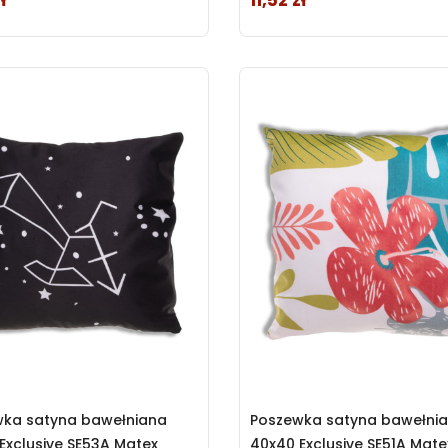
ł
11,52 zł
wka satyna bawełniana
Poszewka satyna bawełni
Exclusive SE53A Matex
40x40 Exclusive SE51A Mate