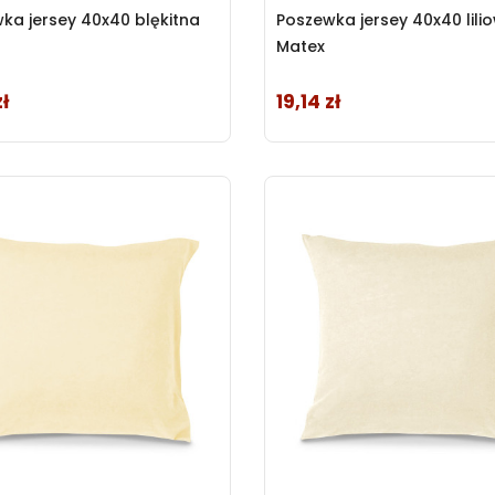
ka jersey 40x40 blękitna
Poszewka jersey 40x40 lili
Matex
zł
19,14 zł
Cena