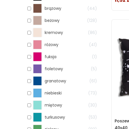
11,52 z
brązowy
44
beżowy
128
kremowy
86
różowy
41
fuksja
1
fioletowy
5
granatowy
61
niebieski
73
miętowy
30
turkusowy
53
Posze
40x40 