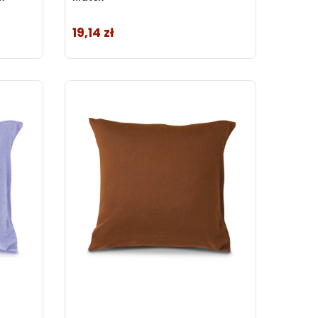
19,14 zł
Cena