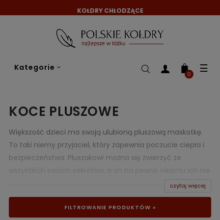
KOŁDRY CHŁODZĄCE
Tog
☰
Kategorie
nav
0
KOCE PLUSZOWE
Większość dzieci ma swoją ulubioną pluszową maskotkę.
To taki niemy przyjaciel, który zapewnia poczucie ciepła i
bezpieczeństwa. Pluszakowi można się zwierzyć ze
wszystkich swoich sekretów, a on na pewno nikomu ich nie
zdradzi. Wieczorem utuli, a w nocy pomoże się uspokoić,
czytaj więcej
jeśli dziecko obudzi zły sen. Jest także pocieszaczem, który
FILTROWANIE PRODUKTÓW »
zdaje egzamin zawsze, gdy maluch tęskni lub jest mu