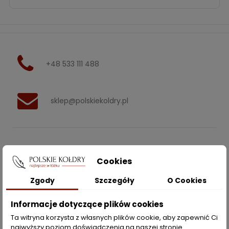
+48 533 111 488
sklep@polskiekoldry.pl
POLSKIEKOLDRY.PL

Cookies
INFORMACJE
Zgody
Szczegóły
O Cookies

ZAKUPY
Informacje dotyczące plików cookies
Ta witryna korzysta z własnych plików cookie, aby zapewnić Ci
najwyższy poziom doświadczenia na naszej stronie .