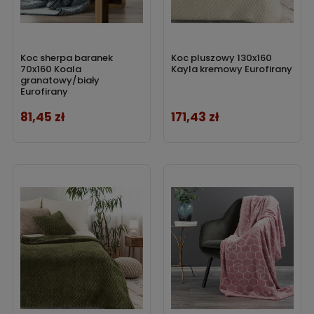
Koc sherpa baranek
Koc pluszowy 130x160
70x160 Koala
Kayla kremowy Eurofirany
granatowy/biały
Eurofirany
81,45 zł
171,43 zł
Cena
Cena