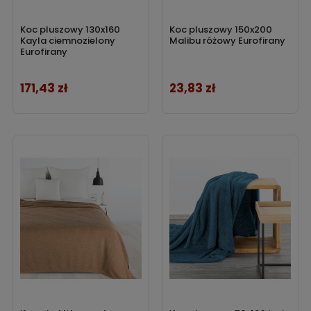
Koc pluszowy 130x160
Koc pluszowy 150x200
Kayla ciemnozielony
Malibu różowy Eurofirany
Eurofirany
171,43 zł
23,83 zł
Cena
Cena