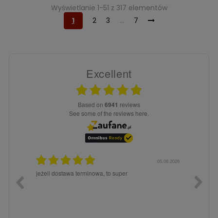
Wyświetlanie 1-51 z 317 elementów
1
2
3
…
7
Excellent
based on
6941
reviews
see some of the reviews here.
5.08.2026
05.08.2026
jeżeli dostawa terminowa, to super
Będę po