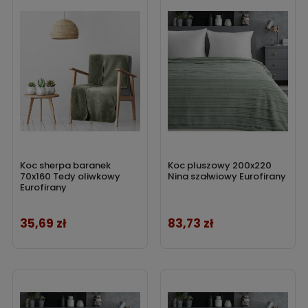
aranżacji w jednym. Interesują cię
koce
wykonane z innego
materiału? Sprawdź oferowane przez nas
koce
bawełniane
,
koce muślinowe
,
koce lniane
,
koce
bambusowe
oraz
koce futrzane
.
Koc sherpa baranek
Koc pluszowy 200x220
70x160 Tedy oliwkowy
Nina szałwiowy Eurofirany
Eurofirany
35,69 zł
83,73 zł
Cena
Cena