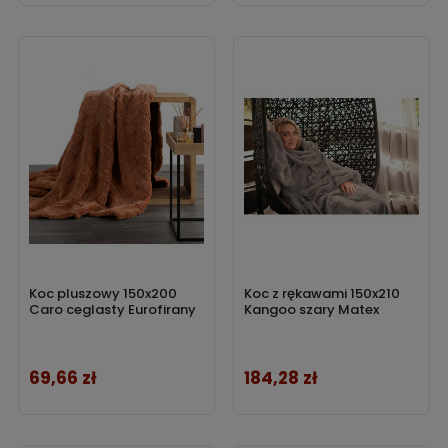
Koc pluszowy 150x200
Koc z rękawami 150x210
Caro ceglasty Eurofirany
Kangoo szary Matex
69,66 zł
184,28 zł
Cena
Cena