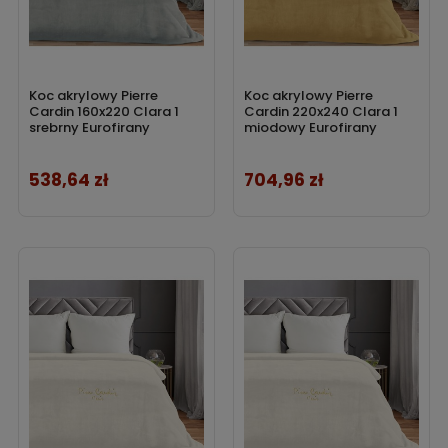
Koc akrylowy Pierre
Koc akrylowy Pierre
Cardin 160x220 Clara 1
Cardin 220x240 Clara 1
srebrny Eurofirany
miodowy Eurofirany
538,64 zł
704,96 zł
Cena
Cena