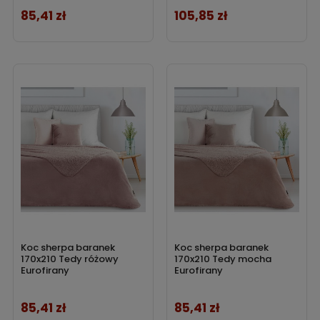
85,41 zł
105,85 zł
Cena
Cena
Koc sherpa baranek
Koc sherpa baranek
170x210 Tedy różowy
170x210 Tedy mocha
Eurofirany
Eurofirany
85,41 zł
85,41 zł
Cena
Cena