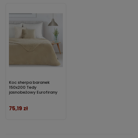
Koc sherpa baranek
150x200 Tedy
jasnobeżowy Eurofirany
75,19 zł
Cena