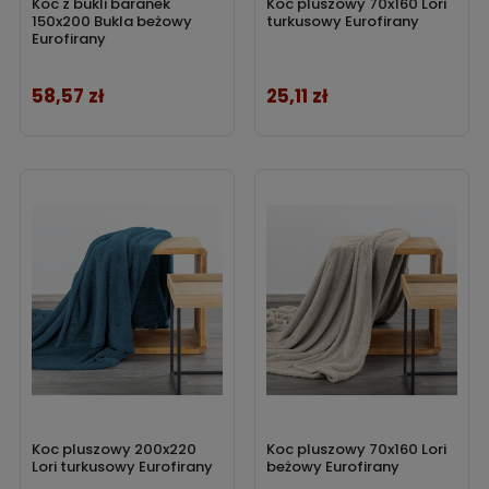
Koc z bukli baranek
Koc pluszowy 70x160 Lori
150x200 Bukla beżowy
turkusowy Eurofirany
Eurofirany
58,57 zł
25,11 zł
Cena
Cena
Koc pluszowy 200x220
Koc pluszowy 70x160 Lori
Lori turkusowy Eurofirany
beżowy Eurofirany