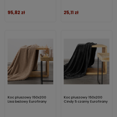
95,82 zł
25,11 zł
Cena
Cena
Koc pluszowy 150x200
Koc pluszowy 150x200
Lisa beżowy Eurofirany
Cindy 5 czarny Eurofirany