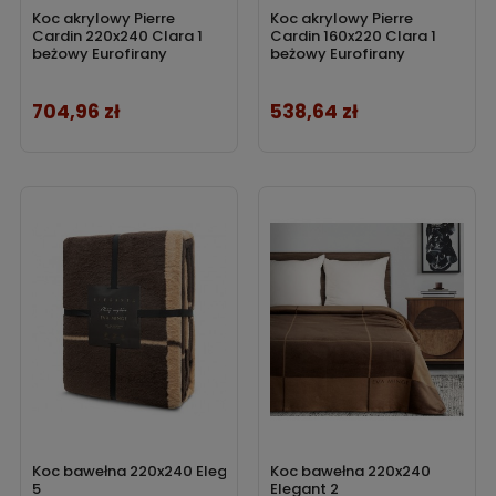
Koc akrylowy Pierre
Koc akrylowy Pierre
Cardin 220x240 Clara 1
Cardin 160x220 Clara 1
beżowy Eurofirany
beżowy Eurofirany
704,96 zł
538,64 zł
Cena
Cena
Koc bawełna 220x240 Elegant
Koc bawełna 220x240
5
Elegant 2