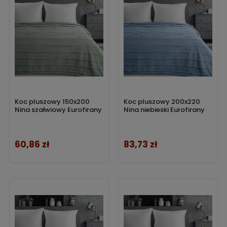
Koc pluszowy 150x200
Koc pluszowy 200x220
Nina szałwiowy Eurofirany
Nina niebieski Eurofirany
60,86 zł
83,73 zł
Cena
Cena