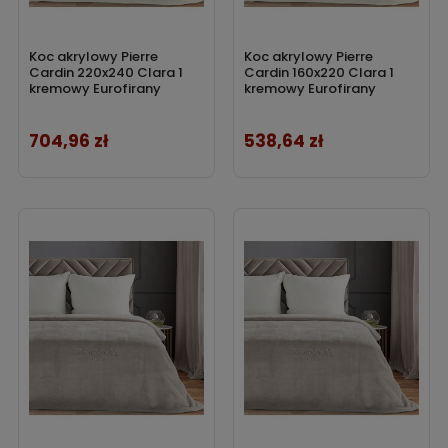
Koc akrylowy Pierre
Koc akrylowy Pierre
Cardin 220x240 Clara 1
Cardin 160x220 Clara 1
kremowy Eurofirany
kremowy Eurofirany
704,96 zł
538,64 zł
Cena
Cena