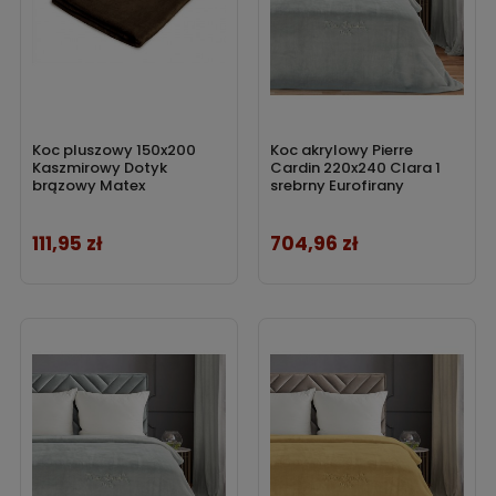
Koc pluszowy 150x200
Koc akrylowy Pierre
Kaszmirowy Dotyk
Cardin 220x240 Clara 1
brązowy Matex
srebrny Eurofirany
111,95 zł
704,96 zł
Cena
Cena