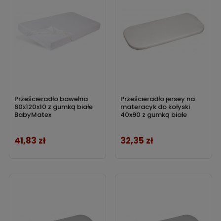
Prześcieradło bawełna
Prześcieradło jersey na
60x120x10 z gumką białe
materacyk do kołyski
BabyMatex
40x90 z gumką białe
41,83 zł
32,35 zł
Cena
Cena