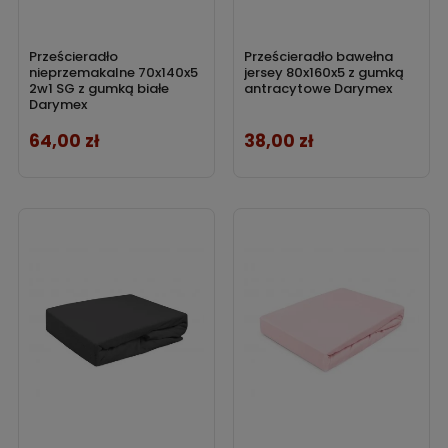
Prześcieradło
Prześcieradło bawełna
nieprzemakalne 70x140x5
jersey 80x160x5 z gumką
2w1 SG z gumką białe
antracytowe Darymex
Darymex
64,00 zł
38,00 zł
Cena
Cena