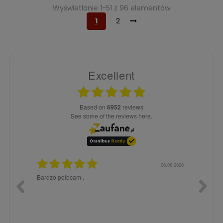
Wyświetlanie 1-51 z 96 elementów
1
2
Excellent
based on
6952
reviews
see some of the reviews here.
6.08.2026
06.08.2026
Bardzo polecam .
Jestem 
obsługi
szybko.
dobrej 