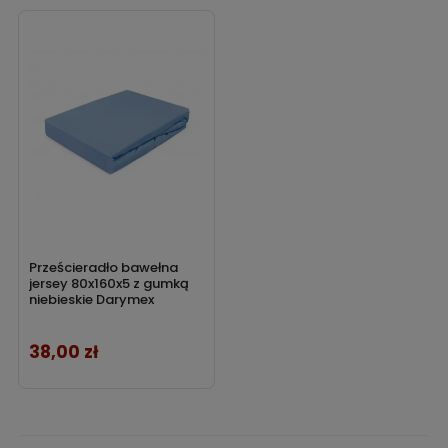
Prześcieradło bawełna
jersey 80x160x5 z gumką
niebieskie Darymex
38,00 zł
Cena