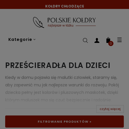
KOŁDRY CHŁODZĄCE
Tog
☰
Kategorie
nav
0
PRZEŚCIERADŁA DLA DZIECI
Kiedy w domu pojawia się malutki człowiek, staramy się,
aby zapewnić mu jak najlepsze warunki do rozwoju. Pokój
dziecka pełny jest kolorów i pluszowych maskotek, dzięki
którym maluszek ma się czuć bezpiecznie i radośnie.
Kupujemy mu zabawki, które uczą i pomagają poznać oraz
czytaj więcej
zrozumieć otaczający go świat. Jednak powinniśmy
FILTROWANIE PRODUKTÓW »
zawsze pamiętać, że najważniejszą porą dla dziecka jest