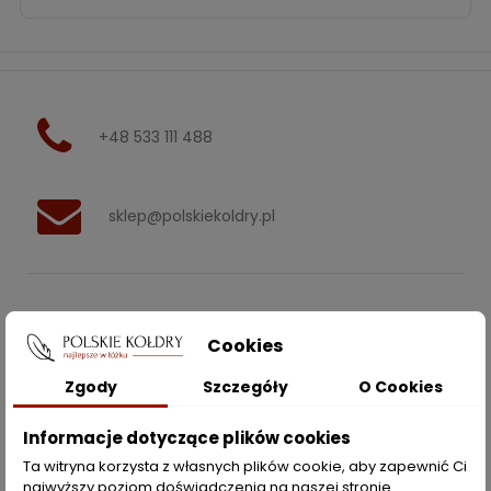
+48 533 111 488
sklep@polskiekoldry.pl
POLSKIEKOLDRY.PL

Cookies
INFORMACJE
Zgody
Szczegóły
O Cookies

ZAKUPY
Informacje dotyczące plików cookies
Ta witryna korzysta z własnych plików cookie, aby zapewnić Ci
najwyższy poziom doświadczenia na naszej stronie .