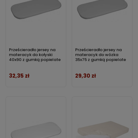
Prześcieradło jersey na
Prześcieradło jersey na
materacyk do kołyski
materacyk do wózka
40x90 z gumką popielate
35x75 z gumką popielate
32,35 zł
29,30 zł
Cena
Cena