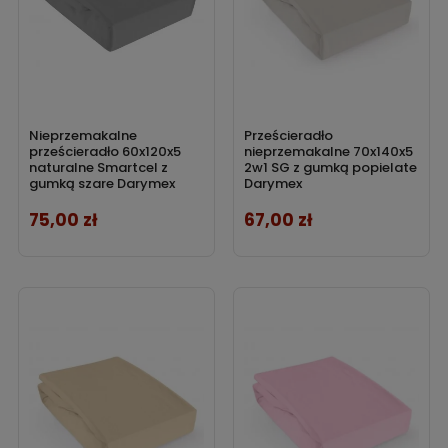
Nieprzemakalne
Prześcieradło
prześcieradło 60x120x5
nieprzemakalne 70x140x5
naturalne Smartcel z
2w1 SG z gumką popielate
gumką szare Darymex
Darymex
75,00 zł
67,00 zł
Cena
Cena