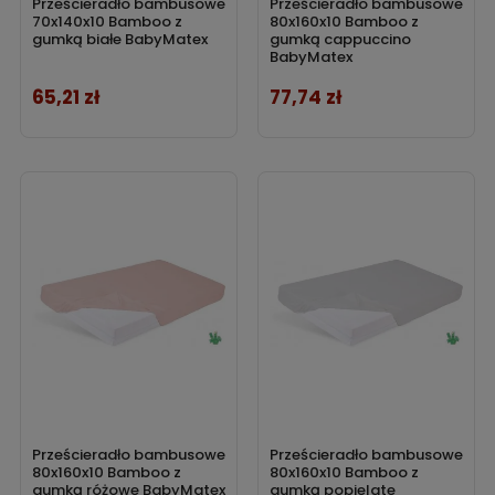
Prześcieradło bambusowe
Prześcieradło bambusowe
70x140x10 Bamboo z
80x160x10 Bamboo z
gumką białe BabyMatex
gumką cappuccino
BabyMatex
65,21 zł
77,74 zł
Cena
Cena
Prześcieradło bambusowe
Prześcieradło bambusowe
80x160x10 Bamboo z
80x160x10 Bamboo z
gumką różowe BabyMatex
gumką popielate