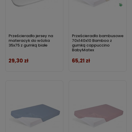
Prześcieradło jersey na
Prześcieradło bambusowe
materacyk do wózka
70x140x10 Bamboo z
35x75 z gumką białe
gumką cappuccino
BabyMatex
29,30 zł
65,21 zł
Cena
Cena