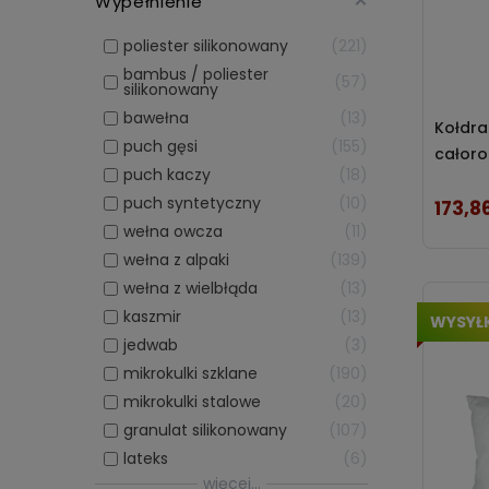
Wypełnienie
poliester silikonowany
221
bambus / poliester
57
silikonowany
bawełna
13
Kołdra
puch gęsi
155
całoro
puch kaczy
18
puch syntetyczny
10
173,86
Cena
wełna owcza
11
wełna z alpaki
139
wełna z wielbłąda
13
kaszmir
13
WYSYŁ
jedwab
3
mikrokulki szklane
190
mikrokulki stalowe
20
granulat silikonowany
107
lateks
6
więcej...