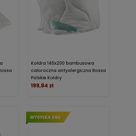
wa
Kołdra 140x200 bambusowa
 Bossa
całoroczna antyalergiczna Bossa
Polskie Kołdry
199,84 zł
Cena
WYSYŁKA 24h