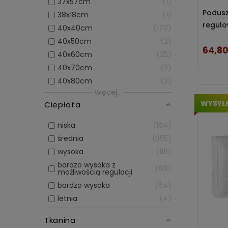
37x57cm
1
Podusz
38x18cm
1
regulo
40x40cm
170
40x50cm
2
64,80
Cena
40x60cm
25
40x70cm
2
40x80cm
2
więcej...
WYSYŁ
Ciepłota
niska
164
średnia
355
wysoka
116
bardzo wysoka z
68
możliwością regulacji
bardzo wysoka
64
letnia
4
Tkanina