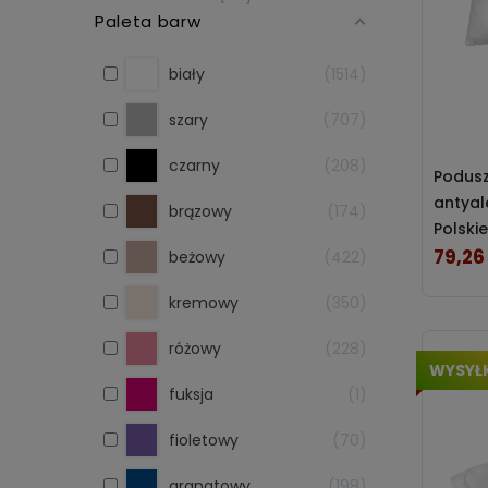
Paleta barw
biały
1514
szary
707
czarny
208
Podus
antyal
brązowy
174
Polski
79,26 
Cena
beżowy
422
kremowy
350
różowy
228
WYSYŁ
fuksja
1
fioletowy
70
granatowy
198