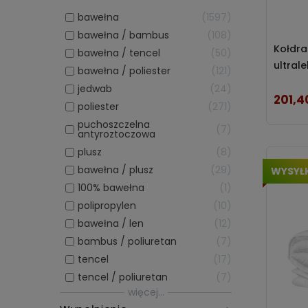
bawełna
1597
bawełna / bambus
108
Kołdra
bawełna / tencel
50
ultral
bawełna / poliester
121
jedwab
24
201,40
Cena
poliester
271
puchoszczelna
7
antyroztoczowa
plusz
8
bawełna / plusz
29
WYSYŁ
100% bawełna
1
polipropylen
10
bawełna / len
12
bambus / poliuretan
7
tencel
17
tencel / poliuretan
7
więcej...