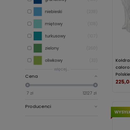
niebieski
238
miętowy
108
turkusowy
107
zielony
260
oliwkowy
33
Kołdr
całoro
więcej...
Polski
Cena
225,0
Cena
7
zł
12127
zł
Producenci
WYSYŁ