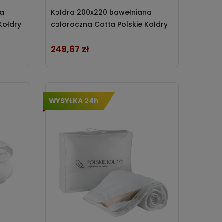
na
Kołdra 200x220 bawełniana
Kołdry
całoroczna Cotta Polskie Kołdry
249,67 zł
Cena
WYSYŁKA 24h