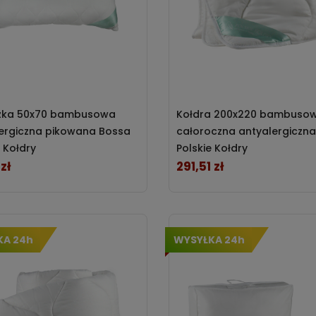
zka 50x70 bambusowa
Kołdra 200x220 bambuso
ergiczna pikowana Bossa
całoroczna antyalergiczn
e Kołdry
Polskie Kołdry
zł
291,51 zł
Cena
KA 24h
WYSYŁKA 24h