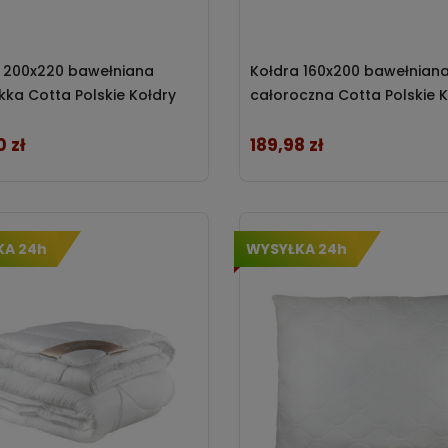
 200x220 bawełniana
Kołdra 160x200 bawełnian
ekka Cotta Polskie Kołdry
całoroczna Cotta Polskie K
 zł
189,98 zł
Cena
KA 24h
WYSYŁKA 24h