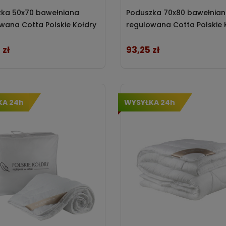
ka 50x70 bawełniana
Poduszka 70x80 bawełnia
wana Cotta Polskie Kołdry
regulowana Cotta Polskie 
 zł
93,25 zł
Cena
KA 24h
WYSYŁKA 24h