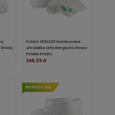
wa
Kołdra 200x220 bambusowa
a Bossa
ultralekka antyalergiczna Bossa
Polskie Kołdry
245,33 zł
Cena
WYSYŁKA 24h