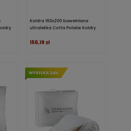
a
Kołdra 160x200 bawełniana
ołdry
ultralekka Cotta Polskie Kołdry
156,19 zł
Cena
WYSYŁKA 24h