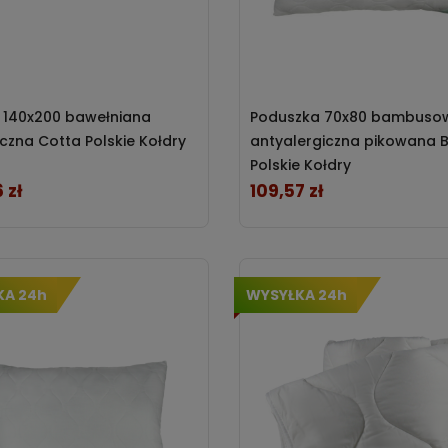
 140x200 bawełniana
Poduszka 70x80 bambuso
czna Cotta Polskie Kołdry
antyalergiczna pikowana 
Polskie Kołdry
 zł
109,57 zł
Cena
KA 24h
WYSYŁKA 24h