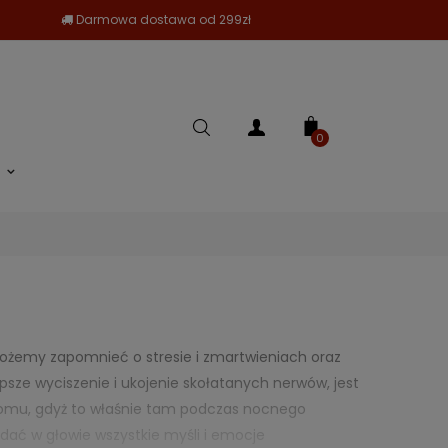
Darmowa dostawa od 299zł
0
żemy zapomnieć o stresie i zmartwieniach oraz
psze wyciszenie i ukojenie skołatanych nerwów, jest
w domu, gdyż to właśnie tam podczas nocnego
ać w głowie wszystkie myśli i emocje