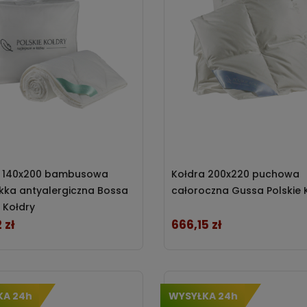
a 140x200 bambusowa
Kołdra 200x220 puchowa
ekka antyalergiczna Bossa
całoroczna Gussa Polskie 
e Kołdry
 zł
666,15 zł
Cena
KA 24h
WYSYŁKA 24h