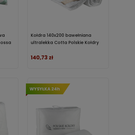
wa
Kołdra 140x200 bawełniana
Bossa
ultralekka Cotta Polskie Kołdry
140,73 zł
Cena
WYSYŁKA 24h