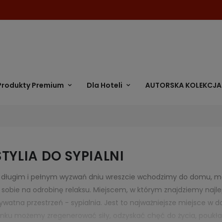
Produkty Premium
Dla Hoteli
AUTORSKA KOLEKCJA
TYLIA DO SYPIALNI
 długim i pełnym wyzwań dniu wreszcie wchodzimy do domu, mo
 sobie na odrobinę relaksu. Miejscem, w którym znajdziemy najle
ywatna przestrzeń - sypialnia. Jest to najważniejsze miejsce 
ku możemy zregenerować siły, odzyskać chęć do życia, poukład