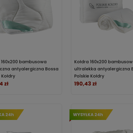
a 160x200 bambusowa
Kołdra 160x200 bambuso
czna antyalergiczna Bossa
ultralekka antyalergiczna
e Kołdry
Polskie Kołdry
4 zł
190,43 zł
Cena
KA 24h
WYSYŁKA 24h