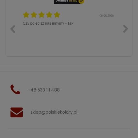
06.08.2026
06.
 Tak
Bardzo polecam .
+48 533 111 488
sklep@polskiekoldry.pl