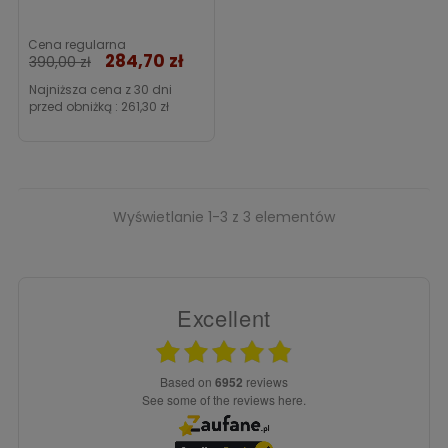
merynosa
i wiele innych.
Cena regularna
284,70 zł
Cena
390,00 zł
Najniższa cena z 30 dni
przed obniżką :
261,30 zł
Wyświetlanie 1-3 z 3 elementów
Excellent
based on
6952
reviews
see some of the reviews here.