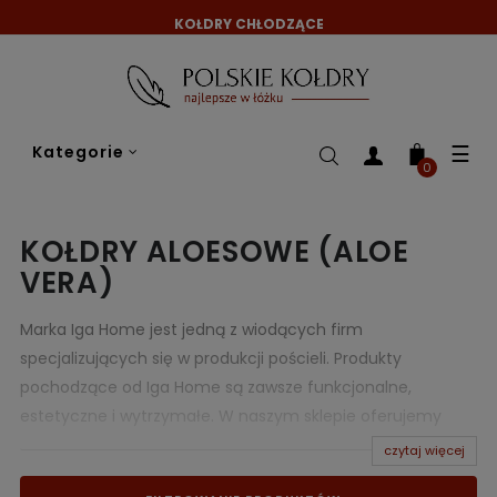
KOŁDRY CHŁODZĄCE
Tog
☰
Kategorie
nav
0
KOŁDRY ALOESOWE (ALOE
VERA)
Marka Iga Home jest jedną z wiodących firm
specjalizujących się w produkcji pościeli. Produkty
pochodzące od Iga Home są zawsze funkcjonalne,
estetyczne i wytrzymałe. W naszym sklepie oferujemy
produkty Iga Home w doskonałych cenach, a wśród nich
czytaj więcej
rewelacyjne
kołdry aloesowe w różnych wymiarach
,