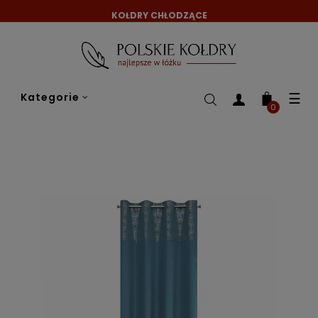
KOŁDRY CHŁODZĄCE
Tog
☰
Kategorie
nav
0