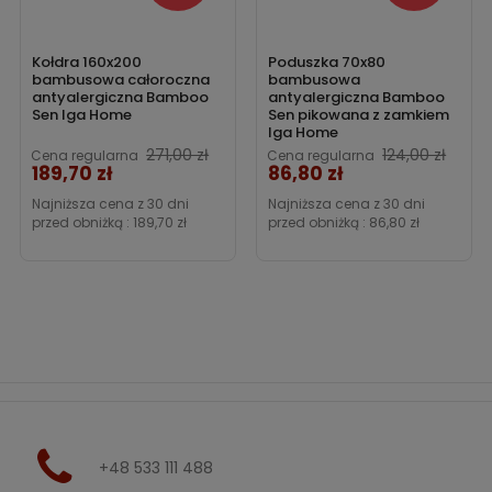
Kołdra 160x200
Poduszka 70x80
bambusowa całoroczna
bambusowa
antyalergiczna Bamboo
antyalergiczna Bamboo
Sen Iga Home
Sen pikowana z zamkiem
Iga Home
271,00 zł
124,00 zł
Cena regularna
Cena regularna
189,70 zł
86,80 zł
Cena
Cena
Najniższa cena z 30 dni
Najniższa cena z 30 dni
przed obniżką :
189,70 zł
przed obniżką :
86,80 zł
+48 533 111 488