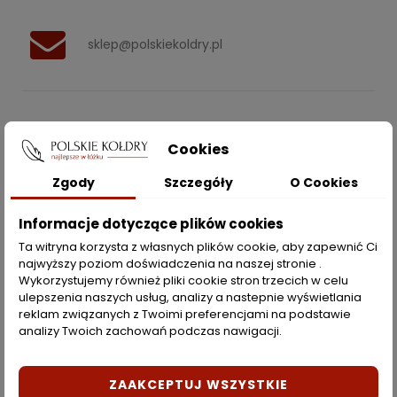
sklep@polskiekoldry.pl
POLSKIEKOLDRY.PL

Cookies
INFORMACJE
Zgody
Szczegóły
O Cookies

Informacje dotyczące plików cookies
ZAKUPY
Ta witryna korzysta z własnych plików cookie, aby zapewnić Ci
najwyższy poziom doświadczenia na naszej stronie .
Moje konto
Wykorzystujemy również pliki cookie stron trzecich w celu
ulepszenia naszych usług, analizy a nastepnie wyświetlania
Opcje dostawy
reklam związanych z Twoimi preferencjami na podstawie
analizy Twoich zachowań podczas nawigacji.
Metody płatności
Zwroty i reklamacje
ZAAKCEPTUJ WSZYSTKIE