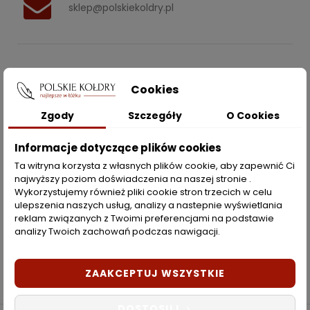
sklep@polskiekoldry.pl
POLSKIEKOLDRY.PL

Cookies
INFORMACJE
Zgody
Szczegóły
O Cookies

Informacje dotyczące plików cookies
ZAKUPY
Ta witryna korzysta z własnych plików cookie, aby zapewnić Ci
najwyższy poziom doświadczenia na naszej stronie .
Moje konto
Wykorzystujemy również pliki cookie stron trzecich w celu
ulepszenia naszych usług, analizy a nastepnie wyświetlania
Opcje dostawy
reklam związanych z Twoimi preferencjami na podstawie
analizy Twoich zachowań podczas nawigacji.
Metody płatności
Zwroty i reklamacje
ZAAKCEPTUJ WSZYSTKIE
DOSTOSUJ