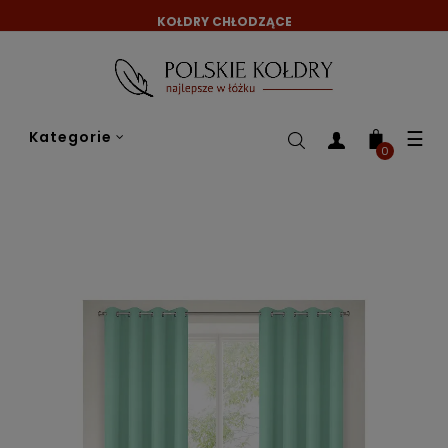
KOŁDRY CHŁODZĄCE
Tog
☰
Kategorie
nav
0