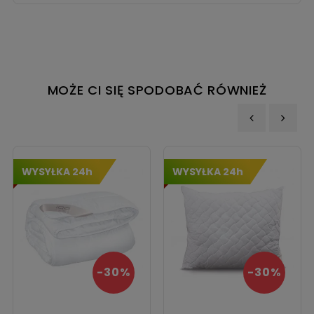
MOŻE CI SIĘ SPODOBAĆ RÓWNIEŻ
‹
›
WYSYŁKA 24h
WYSYŁKA 24h
-30%
-30%