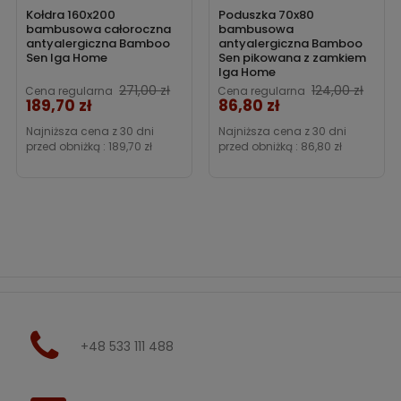
Kołdra 160x200
Poduszka 70x80
bambusowa całoroczna
bambusowa
antyalergiczna Bamboo
antyalergiczna Bamboo
Sen Iga Home
Sen pikowana z zamkiem
Iga Home
271,00 zł
124,00 zł
Cena regularna
Cena regularna
189,70 zł
86,80 zł
Cena
Cena
Najniższa cena z 30 dni
Najniższa cena z 30 dni
przed obniżką :
189,70 zł
przed obniżką :
86,80 zł
+48 533 111 488