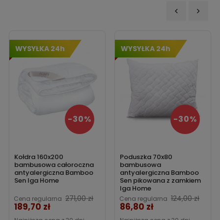
‹
›
WYSYŁKA 24h
WYSYŁKA 24h
-30%
-30%
Kołdra 160x200
Poduszka 70x80
bambusowa całoroczna
bambusowa
antyalergiczna Bamboo
antyalergiczna Bamboo
Sen Iga Home
Sen pikowana z zamkiem
Iga Home
271,00 zł
124,00 zł
Cena regularna
Cena regularna
189,70 zł
86,80 zł
Cena
Cena