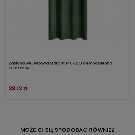
Zasłona welwetowa Margot 140x250 ciemnozielona
Eurofirany
38,13 zł
Cena
MOŻE CI SIĘ SPODOBAĆ RÓWNIEŻ