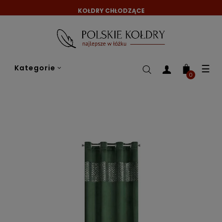
KOŁDRY CHŁODZĄCE
Tog
☰
Kategorie
nav
0