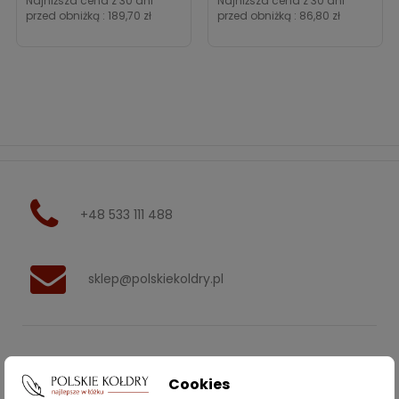
Najniższa cena z 30 dni
Najniższa cena z 30 dni
przed obniżką :
189,70 zł
przed obniżką :
86,80 zł
+48 533 111 488
sklep@polskiekoldry.pl
POLSKIEKOLDRY.PL

Cookies