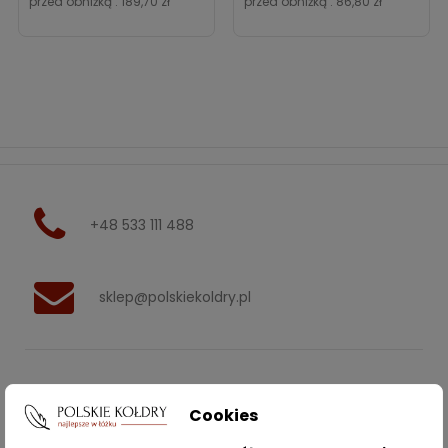
przed obniżką :
189,70 zł
przed obniżką :
86,80 zł
+48 533 111 488
sklep@polskiekoldry.pl
POLSKIEKOLDRY.PL

Cookies