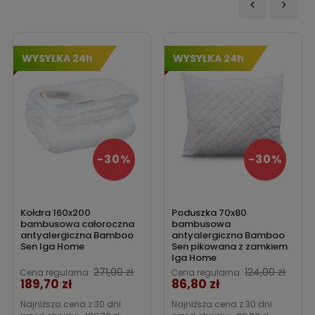
‹
›
WYSYŁKA 24h
WYSYŁKA 24h
-30%
-30%
Kołdra 160x200
Poduszka 70x80
bambusowa całoroczna
bambusowa
antyalergiczna Bamboo
antyalergiczna Bamboo
Sen Iga Home
Sen pikowana z zamkiem
Iga Home
271,00 zł
124,00 zł
Cena regularna
Cena regularna
189,70 zł
86,80 zł
Cena
Cena
Najniższa cena z 30 dni
Najniższa cena z 30 dni