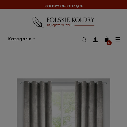
KOŁDRY CHŁODZĄCE
Tog
☰
Kategorie
nav
0