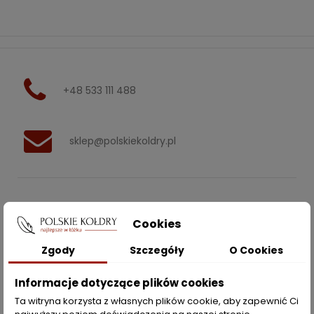
+48 533 111 488
sklep@polskiekoldry.pl
POLSKIEKOLDRY.PL

Cookies
INFORMACJE
Zgody
Szczegóły
O Cookies

ZAKUPY
Informacje dotyczące plików cookies
Ta witryna korzysta z własnych plików cookie, aby zapewnić Ci