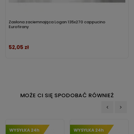
Zasłona zaciemnająca Logan 135x270 cappucino
Eurofirany
52,05 zł
Cena
MOŻE CI SIĘ SPODOBAĆ RÓWNIEŻ
‹
›
WYSYŁKA 24h
WYSYŁKA 24h