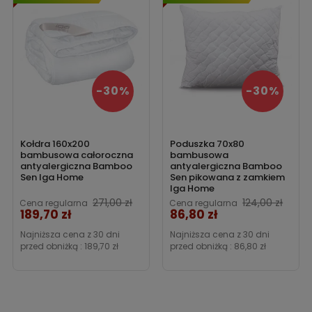
-30%
-30%
Kołdra 160x200
Poduszka 70x80
bambusowa całoroczna
bambusowa
antyalergiczna Bamboo
antyalergiczna Bamboo
Sen Iga Home
Sen pikowana z zamkiem
Iga Home
271,00 zł
124,00 zł
Cena regularna
Cena regularna
189,70 zł
86,80 zł
Cena
Cena
Najniższa cena z 30 dni
Najniższa cena z 30 dni
przed obniżką :
189,70 zł
przed obniżką :
86,80 zł