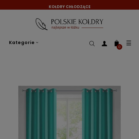
KOŁDRY CHŁODZĄCE
Tog
☰
Kategorie
nav
0