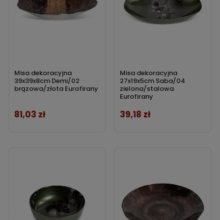
Misa dekoracyjna
Misa dekoracyjna
39x39x8cm Demi/02
27x19x5cm Saba/04
brązowa/złota Eurofirany
zielona/stalowa
Eurofirany
81,03 zł
39,18 zł
Cena
Cena