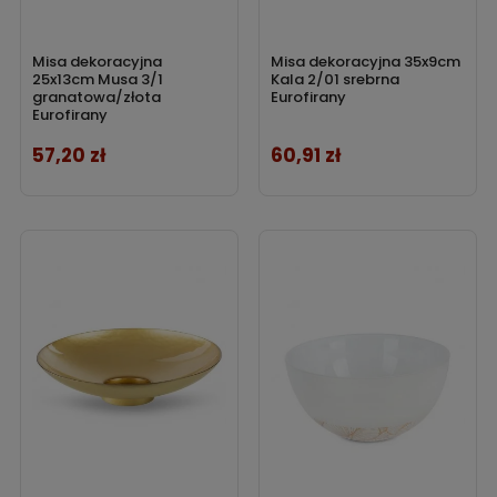
Misa dekoracyjna
Misa dekoracyjna 35x9cm
25x13cm Musa 3/1
Kala 2/01 srebrna
granatowa/złota
Eurofirany
Eurofirany
57,20 zł
60,91 zł
Cena
Cena