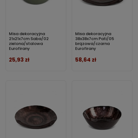
Misa dekoracyjna
Misa dekoracyjna
21x21x7cm Saba/02
38x38x7cm Pati/05
zielona/stalowa
brązowa/czarna
Eurofirany
Eurofirany
25,93 zł
58,64 zł
Cena
Cena