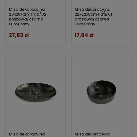
Misa dekoracyjna
Misa dekoracyjna
29x28x12m Pati/02
22x22x8cm Pati/01
brązowa/czarna
brązowa/czarna
Eurofirany
Eurofirany
27,83 zł
17,84 zł
Cena
Cena
Misa dekoracyjna
Misa dekoracyjna