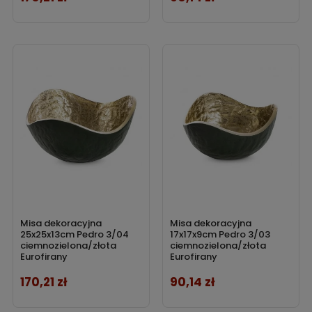
Misa dekoracyjna
Misa dekoracyjna
25x25x13cm Pedro 3/04
17x17x9cm Pedro 3/03
ciemnozielona/złota
ciemnozielona/złota
Eurofirany
Eurofirany
170,21 zł
90,14 zł
Cena
Cena