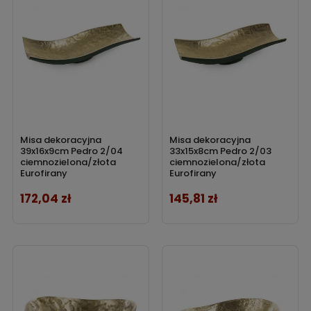
Misa dekoracyjna
Misa dekoracyjna
39x16x9cm Pedro 2/04
33x15x8cm Pedro 2/03
ciemnozielona/złota
ciemnozielona/złota
Eurofirany
Eurofirany
172,04 zł
145,81 zł
Cena
Cena