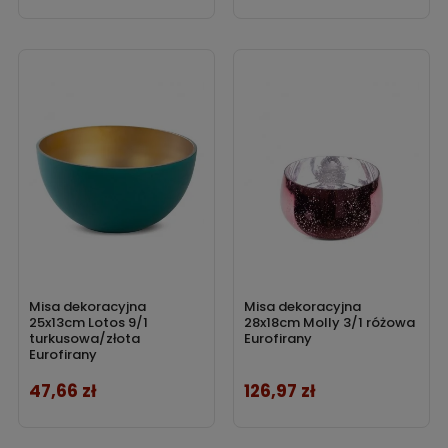
Misa dekoracyjna
Misa dekoracyjna
25x13cm Lotos 9/1
28x18cm Molly 3/1 różowa
turkusowa/złota
Eurofirany
Eurofirany
47,66 zł
126,97 zł
Cena
Cena