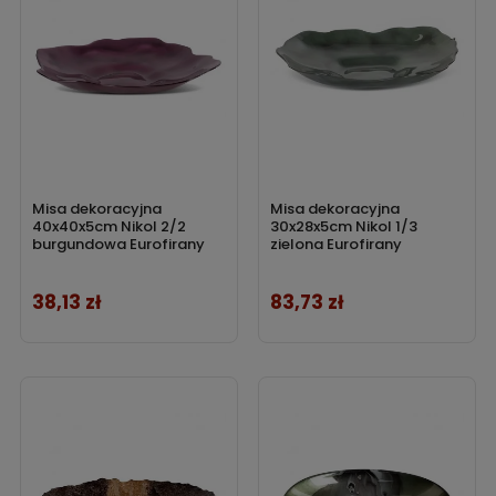
Misa dekoracyjna
Misa dekoracyjna
40x40x5cm Nikol 2/2
30x28x5cm Nikol 1/3
burgundowa Eurofirany
zielona Eurofirany
38,13 zł
83,73 zł
Cena
Cena