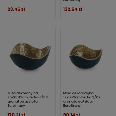
23,45 zł
132,54 zł
Cena
Cena
Misa dekoracyjna
Misa dekoracyjna
25x25x13cm Pedro 3/08
17x17x9cm Pedro 3/07
granatowa/złota
granatowa/złota
Eurofirany
Eurofirany
170,21 zł
90,14 zł
Cena
Cena