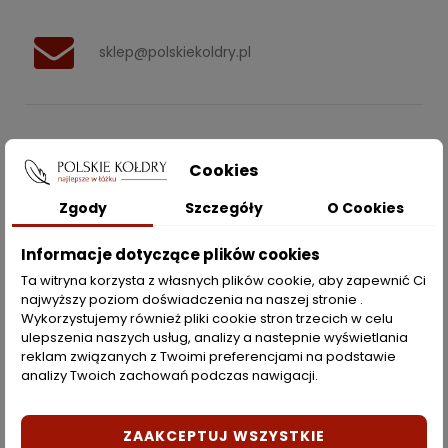
sklep@polskiekoldry.pl
POLSKIEKOLDRY.PL

Cookies
INFORMACJE
Zgody
Szczegóły
O Cookies

ZAKUPY
Informacje dotyczące plików cookies
Ta witryna korzysta z własnych plików cookie, aby zapewnić Ci
najwyższy poziom doświadczenia na naszej stronie .
Moje konto
Wykorzystujemy również pliki cookie stron trzecich w celu
ulepszenia naszych usług, analizy a nastepnie wyświetlania
Opcje dostawy
reklam związanych z Twoimi preferencjami na podstawie
analizy Twoich zachowań podczas nawigacji.
Metody płatności
Zwroty i reklamacje
ZAAKCEPTUJ WSZYSTKIE