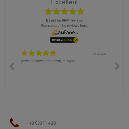
Excellent
based on
6941
reviews
see some of the reviews here.
5.08.2026
05.08.2026
jeżeli dostawa terminowa, to super
Będę po
+48 533 111 488