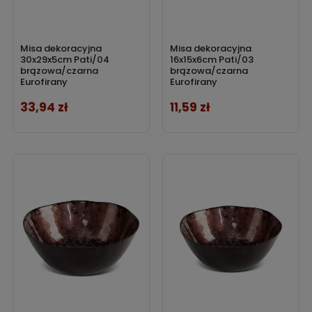
Misa dekoracyjna
Misa dekoracyjna
30x29x5cm Pati/04
16x15x6cm Pati/03
brązowa/czarna
brązowa/czarna
Eurofirany
Eurofirany
33,94 zł
11,59 zł
Cena
Cena