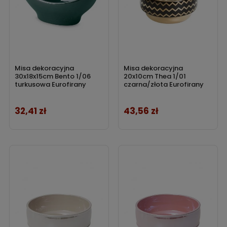
Misa dekoracyjna
Misa dekoracyjna
30x18x15cm Bento 1/06
20x10cm Thea 1/01
turkusowa Eurofirany
czarna/złota Eurofirany
32,41 zł
43,56 zł
Cena
Cena