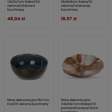
13x21x7cm Saba/03
16x16x6cm Saba/01
zielona/stalowa
zielona/staloway
Eurofirany
Eurofirany
48,04 zł
19,07 zł
Cena
Cena
Misa dekoracyjna 15x7cm
Misa dekoracyjna
Eva/01 zielona Eurofirany
43x43x7cm Mabel/01
pomarańczowa/złota
Eurofirany