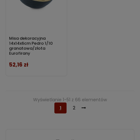
Misa dekoracyjna
14x14x6cm Pedro 1/10
granatowa/złota
Eurofirany
52,16 zł
Cena
Wyświetlanie 1-51 z 66 elementów
1
2