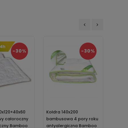
‹
›
24h
-30%
-30%
0x120+40x60
Kołdra 140x200
Pości
y całoroczny
bambusowa 4 pory roku
BeBab
iczny Bamboo
antyalergiczna Bamboo