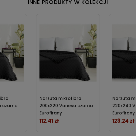
INNE PRODUKTY W KOLEKCJI
ibra
Narzuta mikrofibra
Narzuta mi
a czarna
200x220 Vanesa czarna
220x240 V
Eurofirany
Eurofirany
112,41 zł
123,24 zł
Cena
Cena