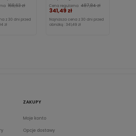
ome
Poldaun
Cena
Cena
168,63 zł
487,84 zł
rna
Cena regularna
Cena r
341,49 zł
88,98
na z 30 dni przed
Najniższa cena z 30 dni przed
Najniżs
04 zł
obniżką :
341,49 zł
obniżką
ZAKUPY
Moje konto
ry
Opcje dostawy