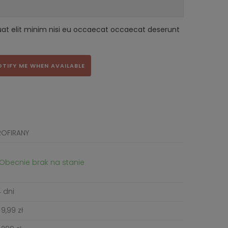
uat elit minim nisi eu occaecat occaecat deserunt
OTIFY ME WHEN AVAILABLE
ROFIRANY
Obecnie brak na stanie
 dni
9,99 zł