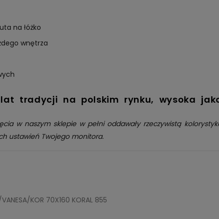
zuta na łóżko
żdego wnętrza
wych
at tradycji na polskim rynku, wysoka jak
ęcia w naszym sklepie w pełni oddawały rzeczywistą kolorysty
ch ustawień Twojego monitora.
/VANESA/KOR 70X160 KORAL 855