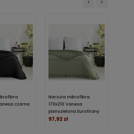
‹
›
krofibra
Narzuta mikrofibra
Narzut
anesa czarna
170x210 Vanesa
200x2
jasnozielona Eurofirany
jasnoz
97,92 zł
112,41
Cena
Cena