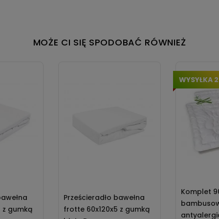
MOŻE CI SIĘ SPODOBAĆ RÓWNIEŻ
WYSYŁKA 
Komplet 9
 bawełna
Prześcieradło bawełna
bambusow
5 z gumką
frotte 60x120x5 z gumką
antyalerg