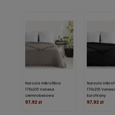
Narzuta mikrofibra
Narzuta mikrof
170x210 Vanesa
170x210 Vanes
ciemnobeżowa
Eurofirany
Eurofirany
97,92 zł
97,92 zł
Cena
Cena