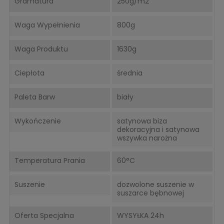
Gramatura
250g/m2
Waga Wypełnienia
800g
Waga Produktu
1630g
Ciepłota
średnia
Paleta Barw
biały
Wykończenie
satynowa biza
dekoracyjna i satynowa
wszywka narożna
Temperatura Prania
60°C
Suszenie
dozwolone suszenie w
suszarce bębnowej
Oferta Specjalna
WYSYŁKA 24h