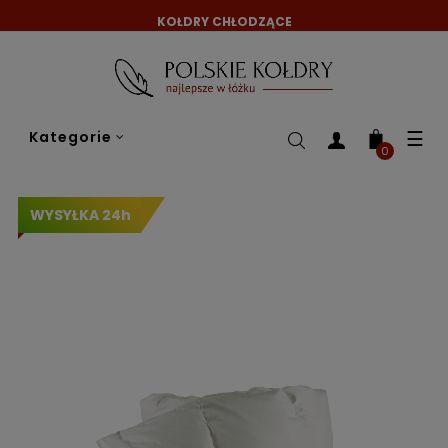
KOŁDRY CHŁODZĄCE
Tog
☰
Kategorie
nav
0
WYSYŁKA 24h