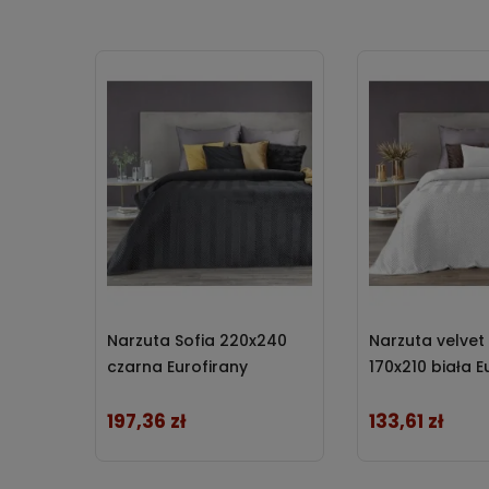
Narzuta Sofia 220x240
Narzuta velvet
czarna Eurofirany
170x210 biała E
197,36 zł
133,61 zł
Cena
Cena