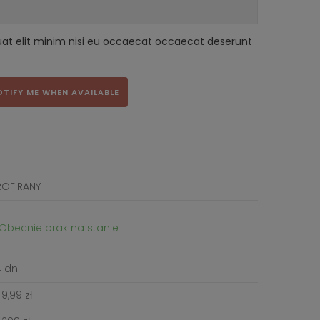
uat elit minim nisi eu occaecat occaecat deserunt
OTIFY ME WHEN AVAILABLE
ROFIRANY
Obecnie brak na stanie
 dni
9,99 zł