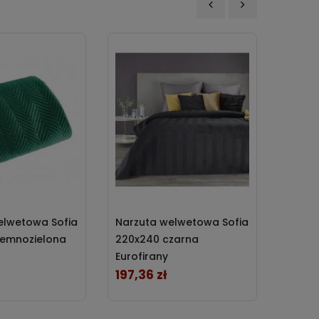
‹
›
elwetowa Sofia
Narzuta welwetowa Sofia
Narzu
iemnozielona
220x240 czarna
230x2
Eurofirany
Eurofi
197,36 zł
226,6
Cena
Cena