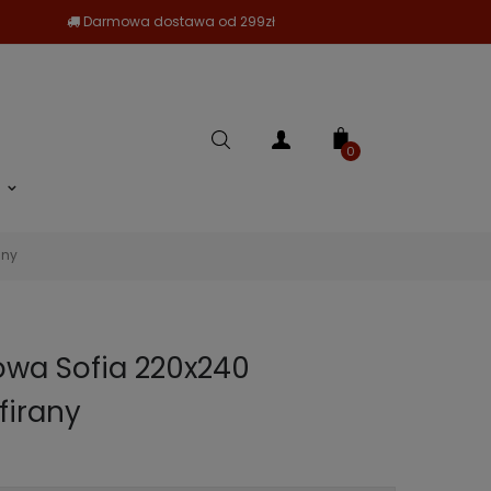
Darmowa dostawa od 299zł
0
any
owa Sofia 220x240
firany