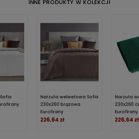
INNE PRODUKTY W KOLEKCJI
 Sofia
Narzuta welwetowa Sofia
Narzuta w
urofirany
230x260 brązowa
230x260 c
Eurofirany
Eurofirany
226,64 zł
226,64 zł
Cena
Cena