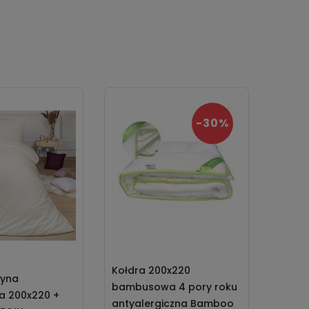
-30%
Kołdra 200x220
tyna
bambusowa 4 pory roku
a 200x220 +
antyalergiczna Bamboo