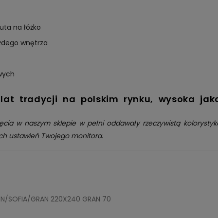
zuta na łóżko
żdego wnętrza
wych
at tradycji na polskim rynku, wysoka jak
ęcia w naszym sklepie w pełni oddawały rzeczywistą kolorysty
ch ustawień Twojego monitora.
ON/SOFIA/GRAN 220X240 GRAN 70