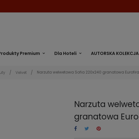
Produkty Premium
Dla Hoteli
AUTORSKA KOLEKCJA
Narzuta welwetowa Sofia 220x240 granatowa Eurofir
uty
Velvet
Narzuta welwet
granatowa Euro