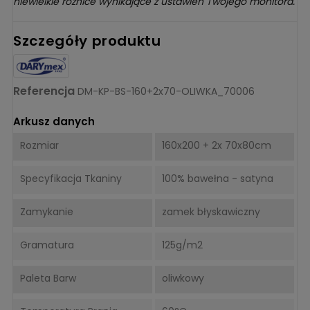
niewielkie różnice wynikające z ustawień Twojego monitora.
Szczegóły produktu
Referencja
DM-KP-BS-160+2x70-OLIWKA_70006
Arkusz danych
Rozmiar
160x200 + 2x 70x80cm
Specyfikacja Tkaniny
100% bawełna - satyna
Zamykanie
zamek błyskawiczny
Gramatura
125g/m2
Paleta Barw
oliwkowy