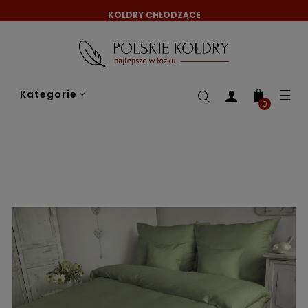
KOŁDRY CHŁODZĄCE
Tog
☰
Kategorie
nav
0