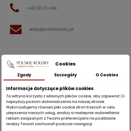
+48 533 111 488
sklep@polskiekoldry.pl
POLSKIEKOLDRY.PL

Cookies
INFORMACJE
Zgody
Szczegóły
O Cookies

Informacje dotyczące plików cookies
ZAKUPY
Ta witryna korzysta z własnych plików cookie, aby zapewnić Ci
najwyższy poziom doświadczenia na naszej stronie .
Moje konto
Wykorzystujemy również pliki cookie stron trzecich w celu
ulepszenia naszych usług, analizy a nastepnie wyświetlania
Opcje dostawy
reklam związanych z Twoimi preferencjami na podstawie
analizy Twoich zachowań podczas nawigacji.
Metody płatności