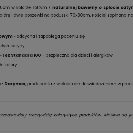
00cm w kolorze żółtym z
naturalnej bawełny o splocie sat
łdrę i dwie poszewki na poduszki 70x80cm. Pościel zapinana n
nowym -
oddycha i zapobiega poceniu się
ołysk satyny
-Tex Standard 100
- bezpieczna dla dzieci i alergików
łe kolory
ez
Darymex
, producenta z wieloletnim doswiadczeniem w prod
przedstawiały rzeczywistą kolorystykę produktów. Możliwe są je