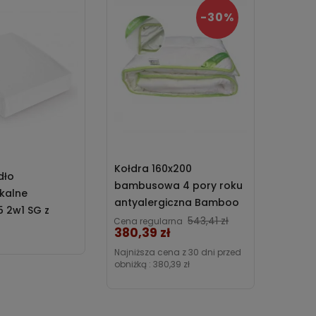
-30%
Kołdra 160x200
dło
Niepr
bambusowa 4 pory roku
kalne
ochra
antyalergiczna Bamboo
 2w1 SG z
Touch
Poldaun
Cena
543,41 zł
Cena regularna
łe Darymex
Darym
207,0
Cena
380,39 zł
Najniższa cena z 30 dni przed
obniżką :
380,39 zł