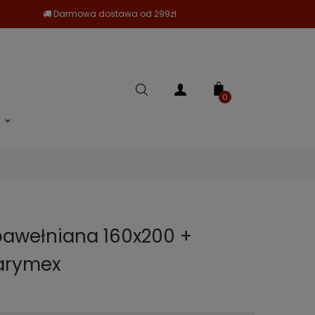
Darmowa dostawa od 299zł
0
bawełniana 160x200 +
Darymex