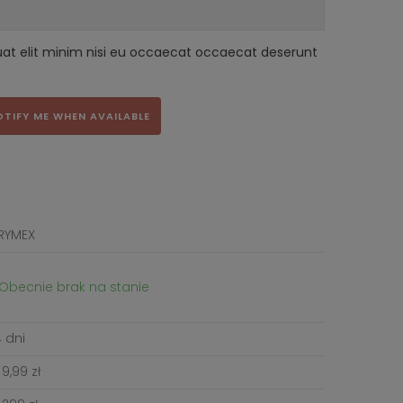
uat elit minim nisi eu occaecat occaecat deserunt
OTIFY ME WHEN AVAILABLE
RYMEX
Obecnie brak na stanie
 dni
9,99 zł