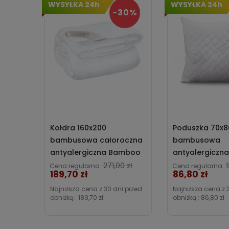
WYSYŁKA 24h
WYSYŁKA 24h
-30%
Kołdra 160x200
Poduszka 70x8
bambusowa całoroczna
bambusowa
antyalergiczna Bamboo
antyalergiczn
Sen Iga Home
Sen pikowana 
Cena
271,00 zł
Cena regularna
Cena regularna
189,70 zł
86,80 zł
Iga Home
Najniższa cena z 30 dni przed
Najniższa cena z 
obniżką :
189,70 zł
obniżką :
86,80 zł