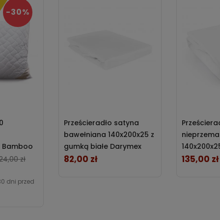
-30%
0
Prześcieradło satyna
Prześciera
bawełniana 140x200x25 z
nieprzema
a Bamboo
gumką białe Darymex
140x200x25
z zamkiem
82,00 zł
gumką bia
135,00 zł
Cena
Cena
Cena
124,00 zł
30 dni przed