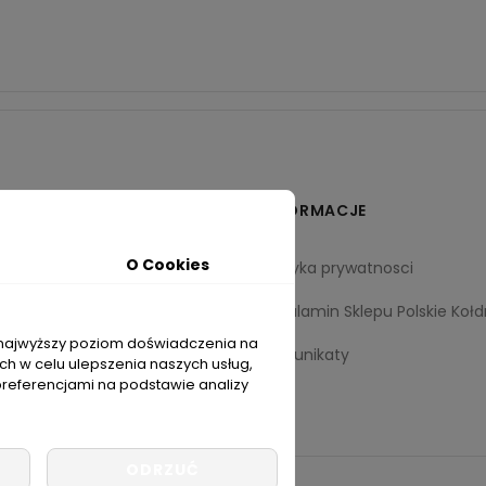
IEKOLDRY.PL
INFORMACJE
O Cookies
Polityka prywatnosci
kt
Regulamin Sklepu Polskie Kołd
i najwyższy poziom doświadczenia na
Komunikaty
cich w celu ulepszenia naszych usług,
preferencjami na podstawie analizy
ODRZUĆ