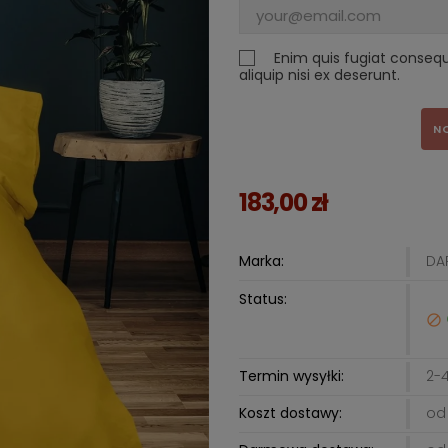
Enim quis fugiat conseq
aliquip nisi ex deserunt.
N
183,00 zł
Marka:
DA
Status:

Termin wysyłki:
2-4
Koszt dostawy:
od 