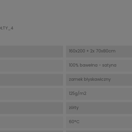
ÓŁTY_4
160x200 + 2x 70x80cm
100% bawełna - satyna
zamek błyskawiczny
125g/m2
żółty
60°C