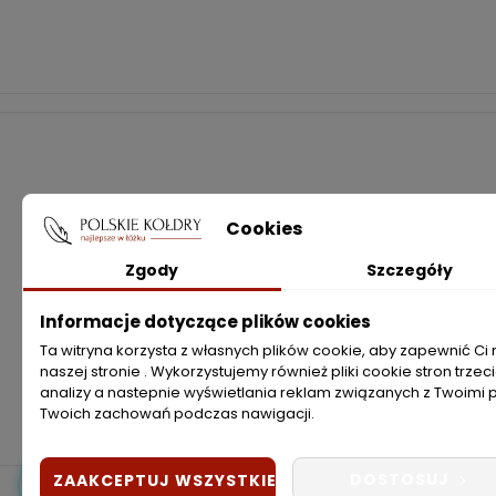
POLSK
Cookies
+48 533 111 488
Zgody
Szczegóły
O nas
sklep@polskiekoldry.pl
Konta
Informacje dotyczące plików cookies
Ta witryna korzysta z własnych plików cookie, aby zapewnić C
BLOG
naszej stronie . Wykorzystujemy również pliki cookie stron trze
analizy a nastepnie wyświetlania reklam związanych z Twoimi 
Twoich zachowań podczas nawigacji.
DOSTOSUJ
ZAAKCEPTUJ WSZYSTKIE