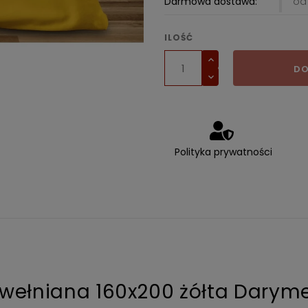
Darmowa dostawa:
od 
ILOŚĆ
DO
Polityka prywatności
awełniana 160x200 żółta Darym