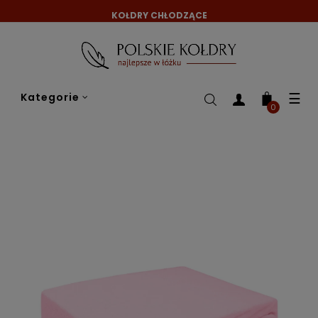
KOŁDRY CHŁODZĄCE
Tog
☰
Kategorie
nav
0