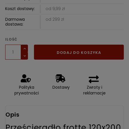
Koszt dostawy:
od 9,99 zł
Darmowa
od 299 zł
dostawa:
ILOŚĆ
DODAJ DO KOSZYKA
Polityka
Dostawy
Zwroty i
prywatności
reklamacje
Opis
Prześcieradło frotte 120x200