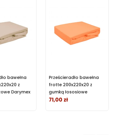
adło bawełna
Prześcieradło bawełna
Prześ
x220x20 z
frotte 200x220x20 z
frotte
żowe Darymex
gumką łososiowe
gumką
Darymex
71,00 zł
71,00
Cena
Cena