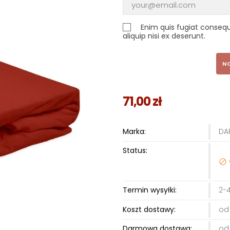
Enim quis fugiat conseq
aliquip nisi ex deserunt.
N
71,00 zł
Marka:
DA
Status:

Termin wysyłki:
2-4
Koszt dostawy:
od 
Darmowa dostawa:
od 