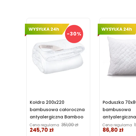
WYSYŁKA 24h
WYSYŁKA 24h
-30%
Kołdra 200x220
Poduszka 70x8
bambusowa całoroczna
bambusowa
antyalergiczna Bamboo
antyalergiczn
Sen Iga Home
Sen pikowana 
Cena
351,00 zł
Cena regularna
Cena regularna
245,70 zł
86,80 zł
Iga Home