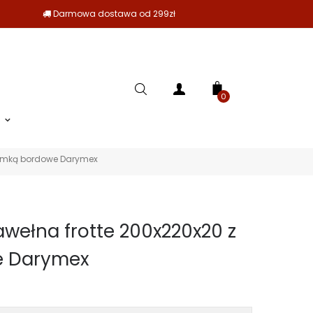
Darmowa dostawa od 299zł
0
 gumką bordowe Darymex
awełna frotte 200x220x20 z
 Darymex