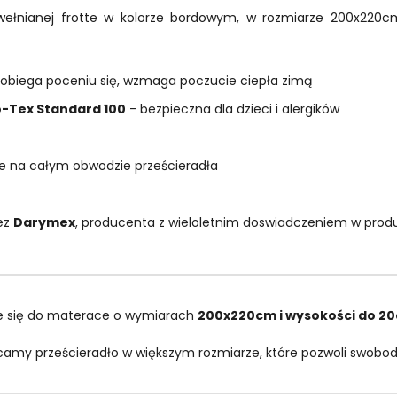
bawełnianej frotte w kolorze bordowym, w rozmiarze 200x220c
obiega poceniu się, wzmaga poczucie ciepła zimą
-Tex Standard 100
- bezpieczna dla dzieci i alergików
e na całym obwodzie prześcieradła
ez
Darymex
, producenta z wieloletnim doswiadczeniem w prod
je się do materace o wymiarach
200x220cm i wysokości do 2
ecamy prześcieradło w większym rozmiarze, które pozwoli swobod