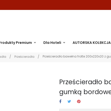
Produkty Premium
Dla Hoteli
AUTORSKA KOLEKCJA
Prześcieradło bawełna frotte 200x220x20 z
adła
Prześcieradła
Prześcieradło b
gumką bordowe