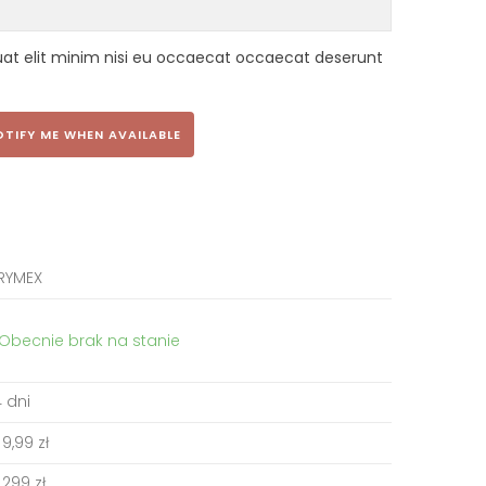
uat elit minim nisi eu occaecat occaecat deserunt
OTIFY ME WHEN AVAILABLE
RYMEX
Obecnie brak na stanie
 dni
9,99 zł
299 zł