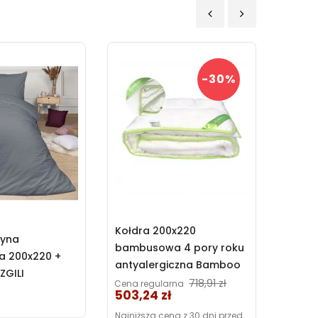
‹
›
-30%
Kołdra 200x220
tyna
Niepr
bambusowa 4 pory roku
a 200x220 +
ochra
antyalergiczna Bamboo
ZGILI
Touch
Poldaun
Cena
718,91 zł
Cena regularna
e Darymex
Darym
315,0
Cena
503,24 zł
Najniższa cena z 30 dni przed