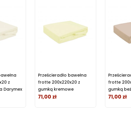
 bawełna
Prześcieradło bawełna
Prześcier
x20 z
frotte 200x220x20 z
frotte 200
a Darymex
gumką kremowe
gumką be
Darymex
71,00 zł
71,00 zł
Cena
Cena