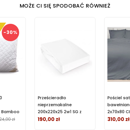
MOŻE CI SIĘ SPODOBAĆ RÓWNIEŻ
-30%
0
Prześcieradło
Pościel sa
nieprzemakalne
bawełnian
a Bamboo
200x220x25 2w1 SG z
2x70x80 CI
z zamkiem
gumką białe Darymex
190,00 zł
anthracit
310,00 zł
Cena
Cena
Cena
124,00 zł