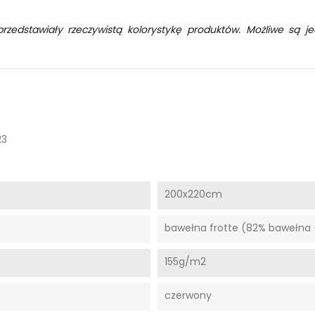
przedstawiały rzeczywistą kolorystykę produktów. Możliwe są je
23
200x220cm
bawełna frotte (82% bawełna +
155g/m2
czerwony