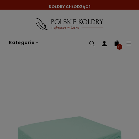
KOŁDRY CHŁODZĄCE
Tog
☰
Kategorie
nav
0