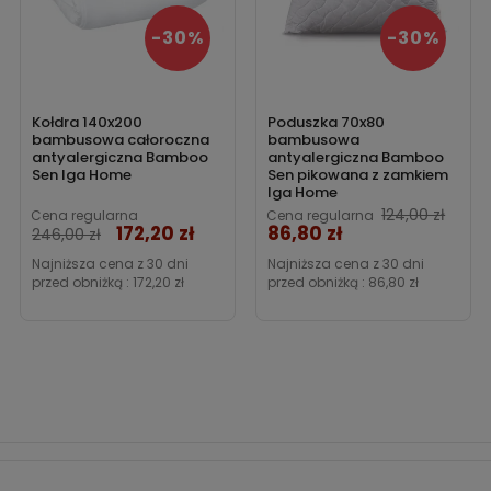
-30%
-30%
Kołdra 140x200
Poduszka 70x80
bambusowa całoroczna
bambusowa
antyalergiczna Bamboo
antyalergiczna Bamboo
Sen Iga Home
Sen pikowana z zamkiem
Iga Home
124,00 zł
Cena regularna
Cena regularna
172,20 zł
86,80 zł
Cena
Cena
246,00 zł
Najniższa cena z 30 dni
Najniższa cena z 30 dni
przed obniżką :
172,20 zł
przed obniżką :
86,80 zł