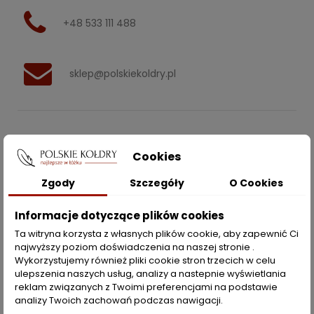
+48 533 111 488
sklep@polskiekoldry.pl
POLSKIEKOLDRY.PL

Cookies
INFORMACJE
Zgody
Szczegóły
O Cookies

Informacje dotyczące plików cookies
ZAKUPY
Ta witryna korzysta z własnych plików cookie, aby zapewnić Ci
najwyższy poziom doświadczenia na naszej stronie .
Moje konto
Wykorzystujemy również pliki cookie stron trzecich w celu
ulepszenia naszych usług, analizy a nastepnie wyświetlania
Opcje dostawy
reklam związanych z Twoimi preferencjami na podstawie
analizy Twoich zachowań podczas nawigacji.
Metody płatności