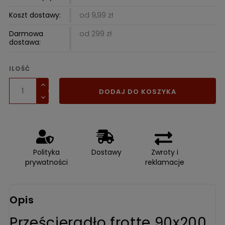
Koszt dostawy:
od 9,99 zł
Darmowa
od 299 zł
dostawa:
ILOŚĆ
DODAJ DO KOSZYKA
Polityka
Dostawy
Zwroty i
prywatności
reklamacje
Opis
Prześcieradło frotte 90x200