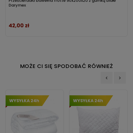
Prześcieradło bawełna frotte 90x200x20 z gumką białe
Darymex
42,00 zł
Cena
MOŻE CI SIĘ SPODOBAĆ RÓWNIEŻ
‹
›
WYSYŁKA 24h
WYSYŁKA 24h