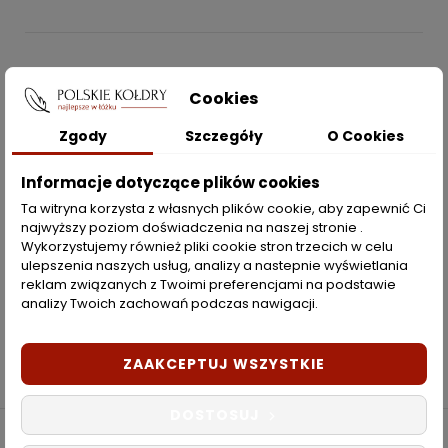
POLSKIEKOLDRY.PL

Cookies
INFORMACJE
Zgody
Szczegóły
O Cookies

Informacje dotyczące plików cookies
ZAKUPY
Ta witryna korzysta z własnych plików cookie, aby zapewnić Ci
najwyższy poziom doświadczenia na naszej stronie .
Moje konto
Wykorzystujemy również pliki cookie stron trzecich w celu
ulepszenia naszych usług, analizy a nastepnie wyświetlania
Opcje dostawy
reklam związanych z Twoimi preferencjami na podstawie
analizy Twoich zachowań podczas nawigacji.
Metody płatności
Zwroty i reklamacje
ZAAKCEPTUJ WSZYSTKIE
DOSTOSUJ
Copyright © 2022 PolskieKoldry.pl. Wszelkie