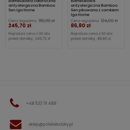
bambusowa całoroczna
bambusowa
antyalergiczna Bamboo
antyalergiczna Bamboo
Sen Iga Home
Sen pikowana z zamkiem
Iga Home
Cena
351,00 zł
124,00 zł
Cena regularna
Cena regularna
245,70 zł
86,80 zł
Cena
Najniższa cena z 30 dni
Najniższa cena z 30 dni
przed obniżką :
245,70 zł
przed obniżką :
86,80 zł
+48 533 111 488
sklep@polskiekoldry.pl