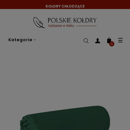
KOŁDRY CHŁODZĄCE
Tog
☰
Kategorie
nav
0