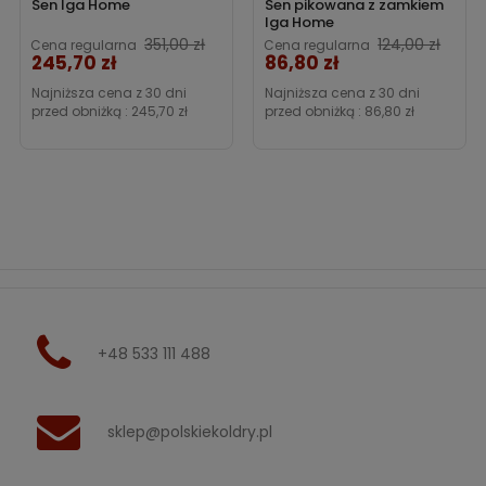
Sen Iga Home
Sen pikowana z zamkiem
Iga Home
Cena
351,00 zł
124,00 zł
Cena regularna
Cena regularna
245,70 zł
86,80 zł
Cena
Najniższa cena z 30 dni
Najniższa cena z 30 dni
przed obniżką :
245,70 zł
przed obniżką :
86,80 zł
+48 533 111 488
sklep@polskiekoldry.pl