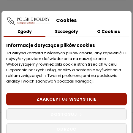
POLSKIEKOLDRY.PL

Cookies
INFORMACJE
Zgody
Szczegóły
O Cookies

Informacje dotyczące plików cookies
ZAKUPY
Ta witryna korzysta z własnych plików cookie, aby zapewnić Ci
najwyższy poziom doświadczenia na naszej stronie .
Moje konto
Wykorzystujemy również pliki cookie stron trzecich w celu
ulepszenia naszych usług, analizy a nastepnie wyświetlania
Opcje dostawy
reklam związanych z Twoimi preferencjami na podstawie
analizy Twoich zachowań podczas nawigacji.
Metody płatności
Zwroty i reklamacje
ZAAKCEPTUJ WSZYSTKIE
DOSTOSUJ
Copyright © 2022 PolskieKoldry.pl. Wszelkie
ODRZUĆ
prawa zastrzeżone.