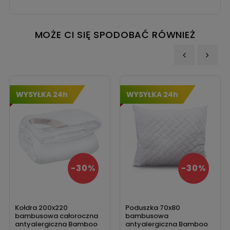
MOŻE CI SIĘ SPODOBAĆ RÓWNIEŻ
‹
›
WYSYŁKA 24h
WYSYŁKA 24h
-30%
-30%
Kołdra 200x220
Poduszka 70x80
bambusowa całoroczna
bambusowa
antyalergiczna Bamboo
antyalergiczna Bamboo