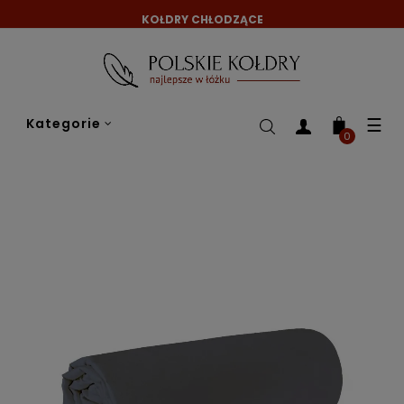
KOŁDRY CHŁODZĄCE
Tog
☰
Kategorie
nav
0