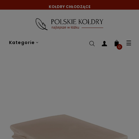
KOŁDRY CHŁODZĄCE
Tog
☰
Kategorie
nav
0