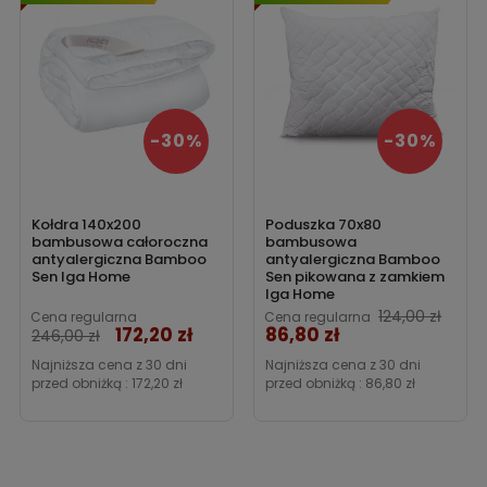
-30%
-30%
Kołdra 140x200
Poduszka 70x80
bambusowa całoroczna
bambusowa
antyalergiczna Bamboo
antyalergiczna Bamboo
Sen Iga Home
Sen pikowana z zamkiem
Iga Home
124,00 zł
Cena regularna
Cena regularna
172,20 zł
86,80 zł
Cena
Cena
246,00 zł
Najniższa cena z 30 dni
Najniższa cena z 30 dni
przed obniżką :
172,20 zł
przed obniżką :
86,80 zł