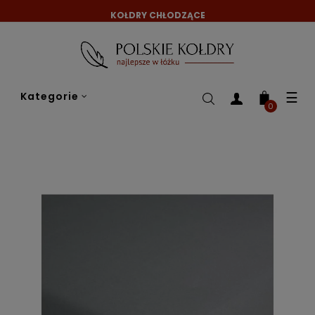
KOŁDRY CHŁODZĄCE
Tog
☰
Kategorie
nav
0