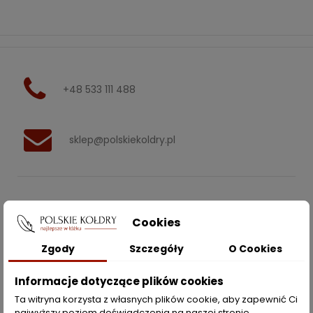
+48 533 111 488
sklep@polskiekoldry.pl
POLSKIEKOLDRY.PL

Cookies
INFORMACJE
Zgody
Szczegóły
O Cookies

Informacje dotyczące plików cookies
ZAKUPY
Ta witryna korzysta z własnych plików cookie, aby zapewnić Ci
najwyższy poziom doświadczenia na naszej stronie .