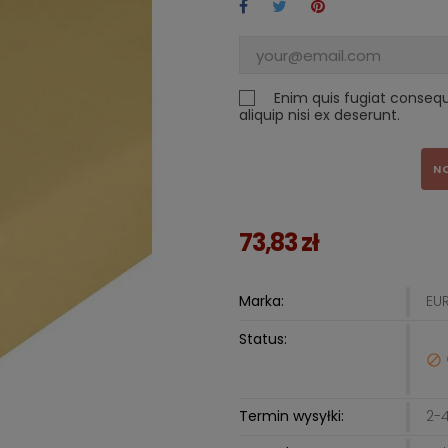
Enim quis fugiat conseq
aliquip nisi ex deserunt.
N
73,83 zł
Marka:
EU
Status:

Termin wysyłki:
2-4