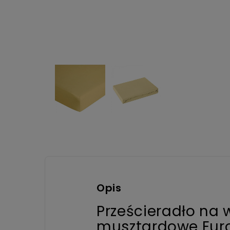
Opis
Prześcieradło na 
musztardowe Euro