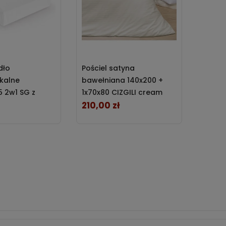
Kołdr
dło
Pościel satyna
bambu
kalne
bawełniana 140x200 +
antya
 2w1 SG z
1x70x80 CIZGILI cream
Polda
Cena r
łe Darymex
Darymex
210,00 zł
Cena
380,3
Najniżs
obniżką