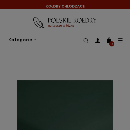
KOŁDRY CHŁODZĄCE
Tog
☰
Kategorie
nav
0