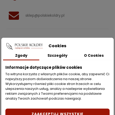
sklep@polskiekoldry.pl
POLSKIEKOLDRY.PL

Cookies
INFORMACJE
Zgody
Szczegóły
O Cookies

ZAKUPY
Informacje dotyczące plików cookies
Ta witryna korzysta z własnych plików cookie, aby zapewnić Ci
najwyższy poziom doświadczenia na naszej stronie .
Moje konto
Wykorzystujemy również pliki cookie stron trzecich w celu
ulepszenia naszych usług, analizy a nastepnie wyświetlania
Opcje dostawy
reklam związanych z Twoimi preferencjami na podstawie
analizy Twoich zachowań podczas nawigacji.
Metody płatności
Zwroty i reklamacje
ZAAKCEPTUJ WSZYSTKIE