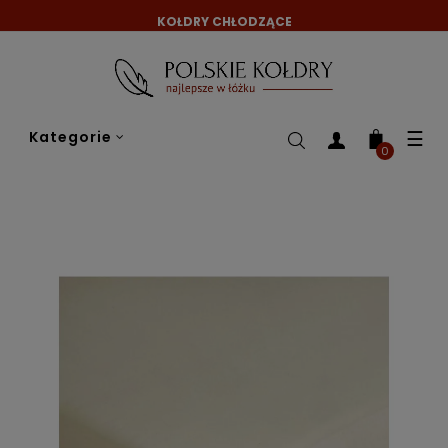
KOŁDRY CHŁODZĄCE
Tog
☰
Kategorie
nav
0