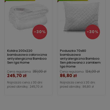
-30%
-30%
Kołdra 200x220
Poduszka 70x80
bambusowa całoroczna
bambusowa
antyalergiczna Bamboo
antyalergiczna Bamboo
Sen Iga Home
Sen pikowana z zamkiem
Iga Home
Cena
351,00 zł
124,00 zł
Cena regularna
Cena regularna
245,70 zł
86,80 zł
Cena
Najniższa cena z 30 dni
Najniższa cena z 30 dni
przed obniżką :
245,70 zł
przed obniżką :
86,80 zł