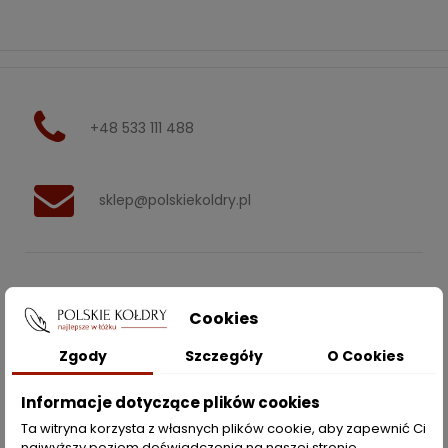
+48 533 111 488
sklep@polskiekoldry.pl
POLSKIEKOLDRY.PL

Cookies
INFORMACJE
Zgody
Szczegóły
O Cookies

Informacje dotyczące plików cookies
ZAKUPY
Ta witryna korzysta z własnych plików cookie, aby zapewnić Ci
najwyższy poziom doświadczenia na naszej stronie .