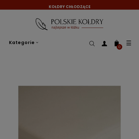
KOŁDRY CHŁODZĄCE
Tog
☰
Kategorie
nav
0