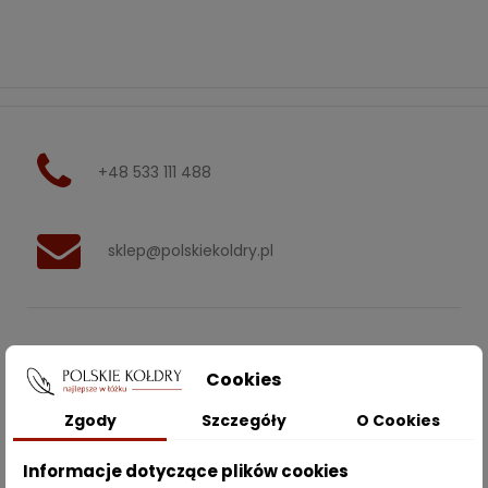
+48 533 111 488
sklep@polskiekoldry.pl
POLSKIEKOLDRY.PL

Cookies
INFORMACJE
Zgody
Szczegóły
O Cookies

Informacje dotyczące plików cookies
ZAKUPY