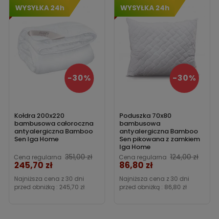
WYSYŁKA 24h
WYSYŁKA 24h
-30%
-30%
Kołdra 200x220
Poduszka 70x80
bambusowa całoroczna
bambusowa
antyalergiczna Bamboo
antyalergiczna Bamboo
Sen Iga Home
Sen pikowana z zamkiem
Iga Home
Cena
351,00 zł
124,00 zł
Cena regularna
Cena regularna
245,70 zł
86,80 zł
Cena
Najniższa cena z 30 dni
Najniższa cena z 30 dni
przed obniżką :
245,70 zł
przed obniżką :
86,80 zł