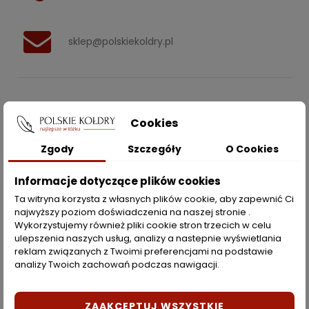
sklep@polskiekoldry.pl
POLSKIEKOLDRY.PL

Cookies
INFORMACJE
Zgody
Szczegóły
O Cookies

ZAKUPY
Informacje dotyczące plików cookies
Ta witryna korzysta z własnych plików cookie, aby zapewnić Ci
najwyższy poziom doświadczenia na naszej stronie .
Moje konto
Wykorzystujemy również pliki cookie stron trzecich w celu
ulepszenia naszych usług, analizy a nastepnie wyświetlania
Opcje dostawy
reklam związanych z Twoimi preferencjami na podstawie
analizy Twoich zachowań podczas nawigacji.
Metody płatności
Zwroty i reklamacje
ZAAKCEPTUJ WSZYSTKIE