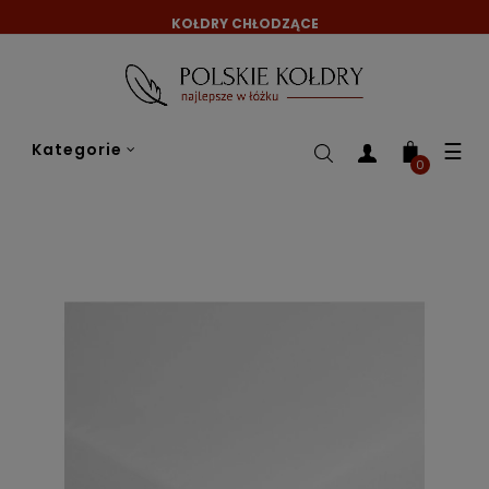
KOŁDRY CHŁODZĄCE
Tog
☰
Kategorie
nav
0