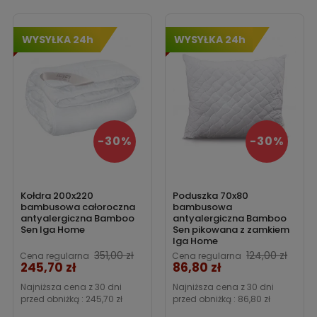
‹
›
WYSYŁKA 24h
WYSYŁKA 24h
-30%
-30%
Kołdra 200x220
Poduszka 70x80
bambusowa całoroczna
bambusowa
antyalergiczna Bamboo
antyalergiczna Bamboo
Sen Iga Home
Sen pikowana z zamkiem
Iga Home
Cena
351,00 zł
124,00 zł
Cena regularna
Cena regularna
245,70 zł
86,80 zł
Cena
Najniższa cena z 30 dni
Najniższa cena z 30 dni
przed obniżką :
245,70 zł
przed obniżką :
86,80 zł