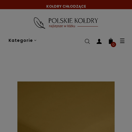
KOŁDRY CHŁODZĄCE
Tog
☰
Kategorie
nav
0