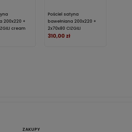
Kołdr
tyna
Pościel satyna
bambu
a 200x220 +
bawełniana 200x220 +
antya
IZGILI cream
2x70x80 CIZGILI
Polda
Cena r
anthracite Darymex
310,00 zł
Cena
503,2
Najniżs
obniżką
ZAKUPY