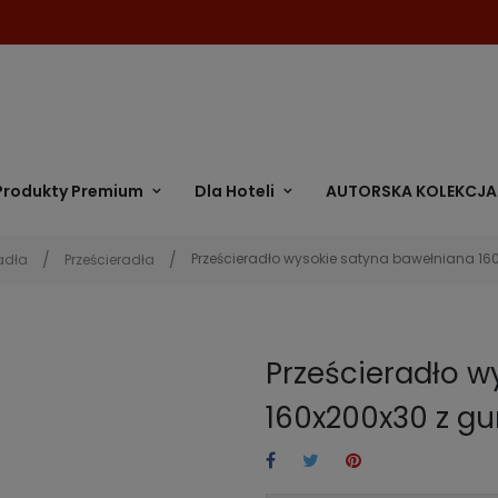
Produkty Premium
Dla Hoteli
AUTORSKA KOLEKCJA
Prześcieradło wysokie satyna bawełniana 16
adła
Prześcieradła
Prześcieradło w
160x200x30 z g