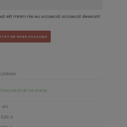
uat elit minim nisi eu occaecat occaecat deserunt
OTIFY ME WHEN AVAILABLE
ROFIRANY
Obecnie brak na stanie
 dni
9,99 zł