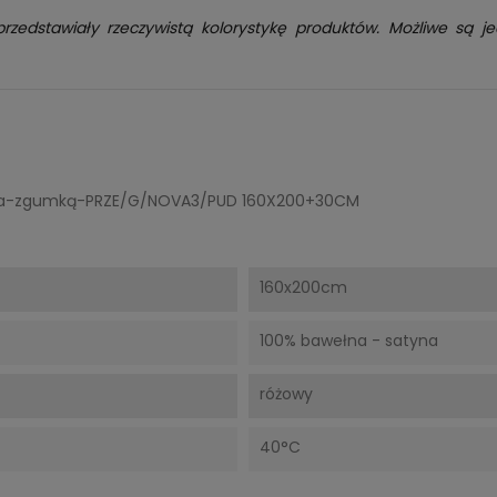
przedstawiały rzeczywistą kolorystykę produktów. Możliwe są je
yna-zgumką-PRZE/G/NOVA3/PUD 160X200+30CM
160x200cm
100% bawełna - satyna
różowy
40°C