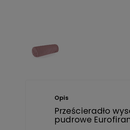
Opis
Prześcieradło wy
pudrowe Eurofira