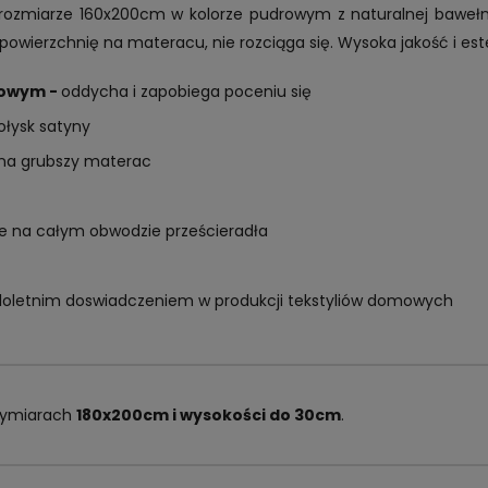
 rozmiarze 160x200cm w kolorze pudrowym z naturalnej baweł
powierzchnię na materacu, nie rozciąga się. Wysoka jakość i es
nowym -
oddycha i zapobiega poceniu się
ołysk satyny
 na grubszy materac
e na całym obwodzie prześcieradła
eloletnim doswiadczeniem w produkcji tekstyliów domowych
 wymiarach
180x200cm i wysokości do 30cm
.