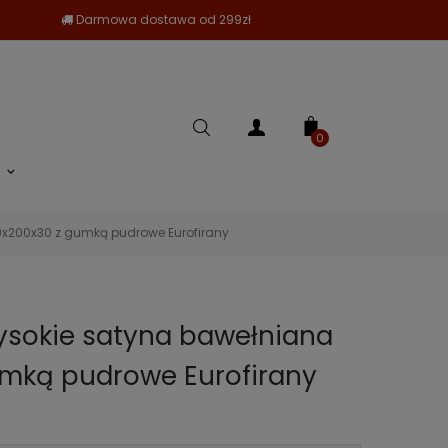
Darmowa dostawa od 299zł
0
0x200x30 z gumką pudrowe Eurofirany
ysokie satyna bawełniana
umką pudrowe Eurofirany