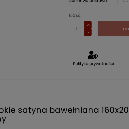
Darmowa dostawa:
od 
ILOŚĆ
DO
Polityka prywatności
sokie satyna bawełniana 160x2
ny