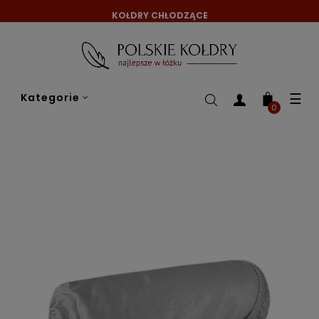
KOŁDRY CHŁODZĄCE
Tog
☰
Kategorie
nav
0