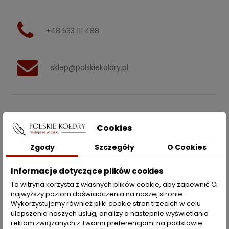
+48 533 111 488
sklep@polskiekoldry.pl
POLSKIEKOLDRY.PL

Cookies
INFORMACJE
Zgody
Szczegóły
O Cookies

Informacje dotyczące plików cookies
ZAKUPY
Ta witryna korzysta z własnych plików cookie, aby zapewnić Ci
najwyższy poziom doświadczenia na naszej stronie .
Moje konto
Wykorzystujemy również pliki cookie stron trzecich w celu
ulepszenia naszych usług, analizy a nastepnie wyświetlania
Opcje dostawy
reklam związanych z Twoimi preferencjami na podstawie