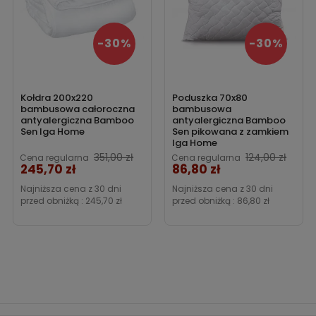
-30%
-30%
Kołdra 200x220
Poduszka 70x80
bambusowa całoroczna
bambusowa
antyalergiczna Bamboo
antyalergiczna Bamboo
Sen Iga Home
Sen pikowana z zamkiem
Iga Home
Cena
351,00 zł
124,00 zł
Cena regularna
Cena regularna
245,70 zł
86,80 zł
Cena
Najniższa cena z 30 dni
Najniższa cena z 30 dni
przed obniżką :
245,70 zł
przed obniżką :
86,80 zł