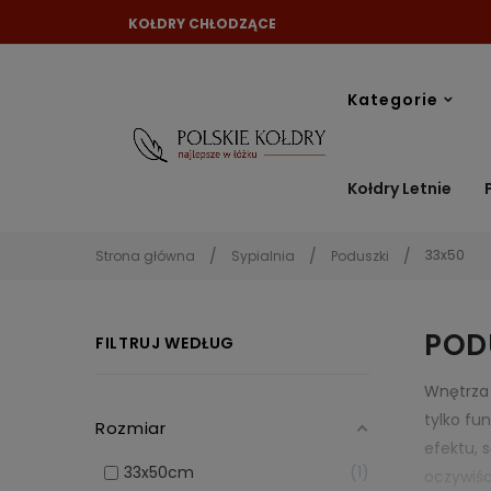
KOŁDRY CHŁODZĄCE
Kategorie
Kołdry Letnie
33x50
Strona główna
Sypialnia
Poduszki
POD
FILTRUJ WEDŁUG
Wnętrza 
tylko fu
Rozmiar
efektu, 
33x50cm
1
oczywiś