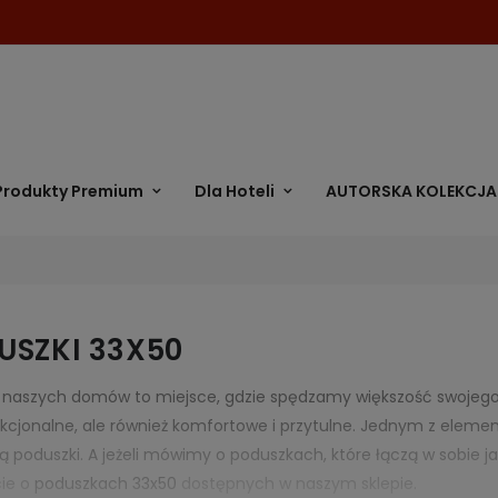
Produkty Premium
Dla Hoteli
AUTORSKA KOLEKCJA
USZKI 33X50
naszych domów to miejsce, gdzie spędzamy większość swojego c
nkcjonalne, ale również komfortowe i przytulne. Jednym z elemen
są poduszki. A jeżeli mówimy o poduszkach, które łączą w sobie
cie o
poduszkach 33x50
dostępnych w naszym sklepie.