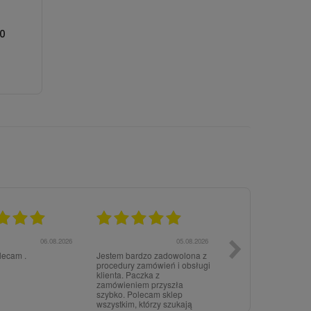
idealne rozwiązanie. Nie czekaj, odkryj pełen
10
ie od tego, czy szukasz poduszki do sypialni, salonu
y spełni Twoje oczekiwania. Dodaj odrobinę
! Sprawdź również dostępne w naszej ofercie
i 40x40
oraz
poduszki w rozmiarach
05.08.2026
05.08.2026
Super zadowolony
super, szybko i łatw