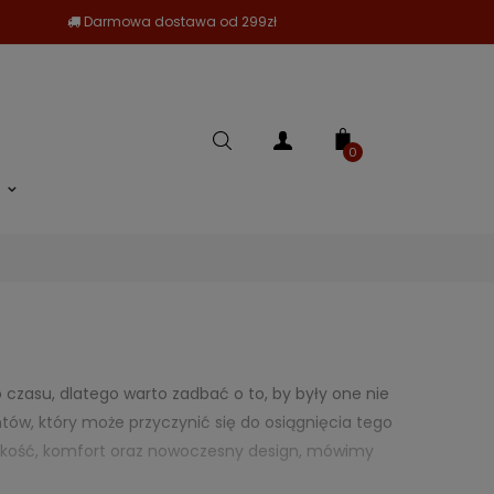
Darmowa dostawa od 299zł
0
zasu, dlatego warto zadbać o to, by były one nie
tów, który może przyczynić się do osiągnięcia tego
 jakość, komfort oraz nowoczesny design, mówimy