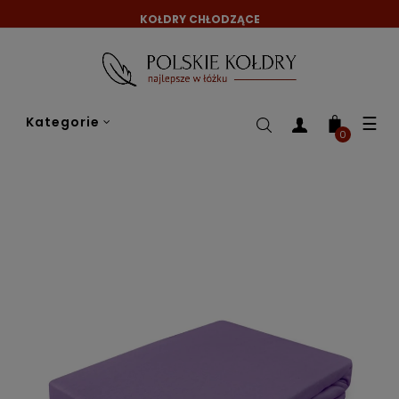
KOŁDRY CHŁODZĄCE
Tog
☰
Kategorie
nav
0