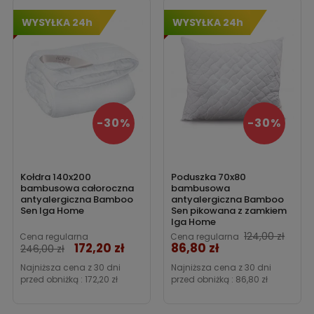
WYSYŁKA 24h
WYSYŁKA 24h
-30%
-30%
Kołdra 140x200
Poduszka 70x80
bambusowa całoroczna
bambusowa
antyalergiczna Bamboo
antyalergiczna Bamboo
Sen Iga Home
Sen pikowana z zamkiem
Iga Home
124,00 zł
Cena regularna
Cena regularna
172,20 zł
86,80 zł
Cena
Cena
246,00 zł
Najniższa cena z 30 dni
Najniższa cena z 30 dni
przed obniżką :
172,20 zł
przed obniżką :
86,80 zł