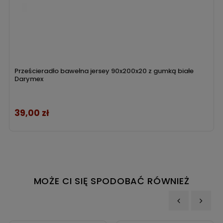
Prześcieradło bawełna jersey 90x200x20 z gumką białe
Darymex
39,00 zł
Cena
MOŻE CI SIĘ SPODOBAĆ RÓWNIEŻ
‹
›