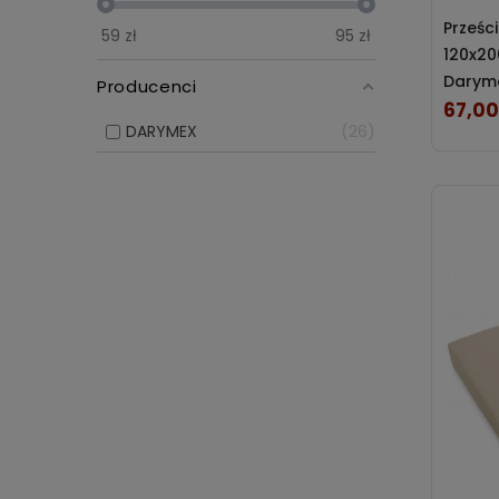
przed wi
Prześc
59
zł
95
zł
120x20
Darym
Producenci
67,00
Cena
DARYMEX
26
PRZEŚCIERADŁA Z GUMKĄ
Bambusowe
Jersey
Jersey Z Elastanem
Jersey Z Lycrą
Satyna Bawełniana