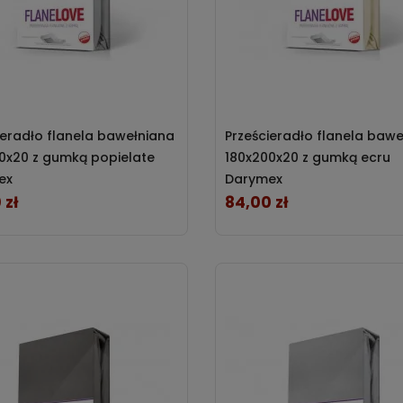
ieradło flanela bawełniana
Prześcieradło flanela baw
0x20 z gumką popielate
180x200x20 z gumką ecru
ex
Darymex
 zł
84,00 zł
Cena