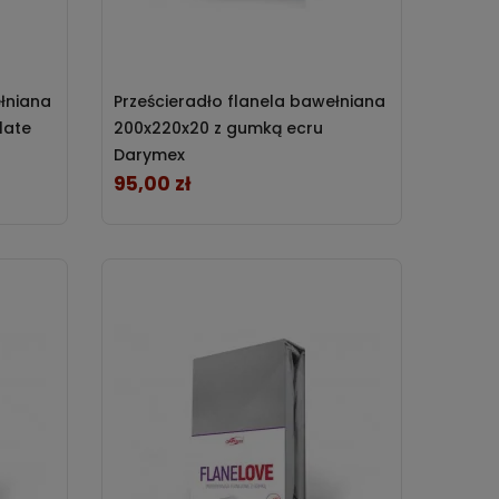
ełniana
Prześcieradło flanela bawełniana
late
200x220x20 z gumką ecru
Darymex
95,00 zł
Cena