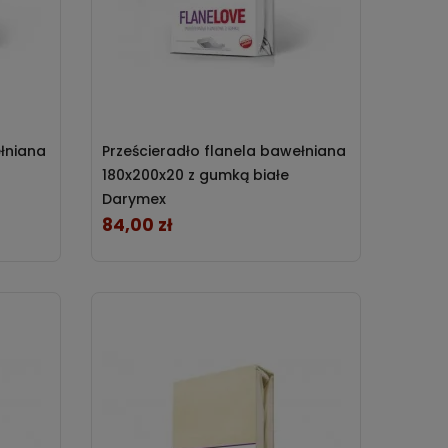
ełniana
Prześcieradło flanela bawełniana
180x200x20 z gumką białe
Darymex
84,00 zł
Cena