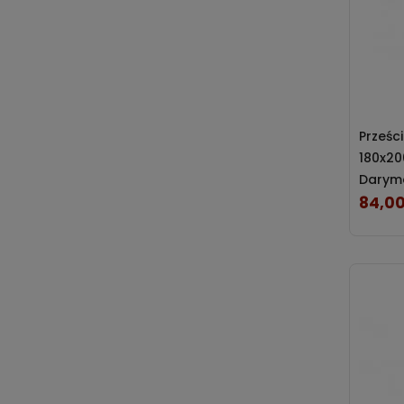
Prześc
180x20
Darym
84,00
Cena