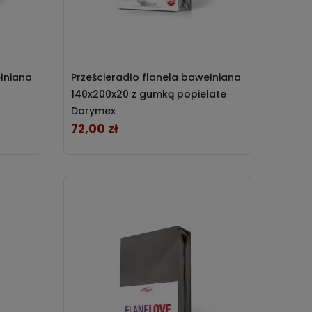
ełniana
Prześcieradło flanela bawełniana
140x200x20 z gumką popielate
Darymex
72,00 zł
Cena