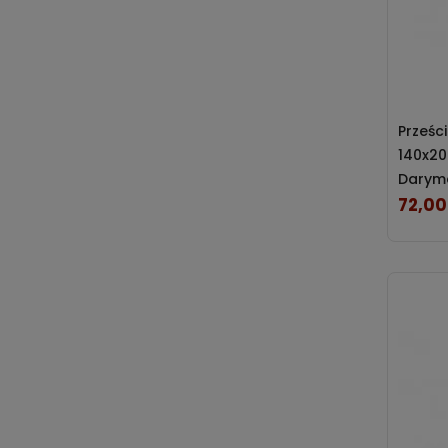
Prześc
140x20
Darym
72,00
Cena