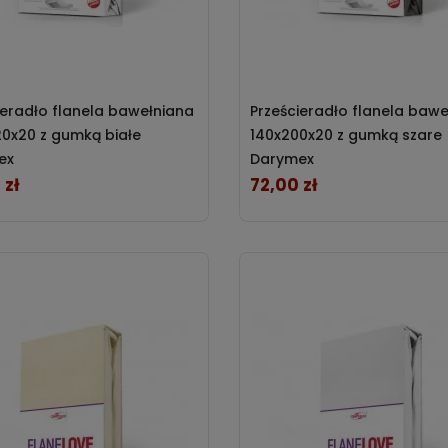
ieradło flanela bawełniana
Prześcieradło flanela baw
0x20 z gumką białe
140x200x20 z gumką szare
ex
Darymex
 zł
72,00 zł
Cena