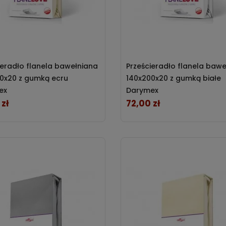
ieradło flanela bawełniana
Prześcieradło flanela baw
0x20 z gumką ecru
140x200x20 z gumką białe
ex
Darymex
 zł
72,00 zł
Cena