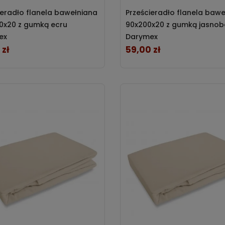
lgocią i oparzeniami.
ieradło flanela bawełniana
Prześcieradło flanela baw
0x20 z gumką ecru
90x200x20 z gumką jasno
ex
Darymex
 zł
59,00 zł
Cena