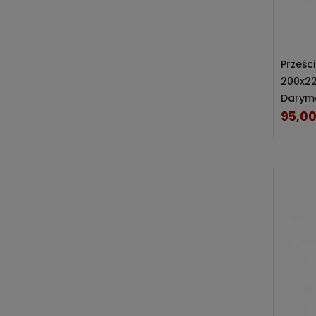
Prześc
200x22
Darym
95,00
Cena