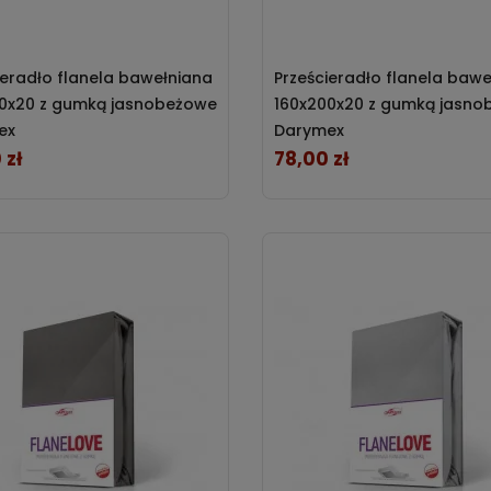
ieradło flanela bawełniana
Prześcieradło flanela baw
0x20 z gumką jasnobeżowe
160x200x20 z gumką jasn
ex
Darymex
 zł
78,00 zł
Cena