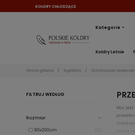
KOŁDRY CHŁODZĄCE
Kategorie
Kołdry Letnie
Strona główna
Sypialnia
Ochraniacze i prześcier
PRZ
FILTRUJ WEDŁUG
Noc jest
prawidło
Rozmiar
zrelakso
90x200cm
5
stanie n