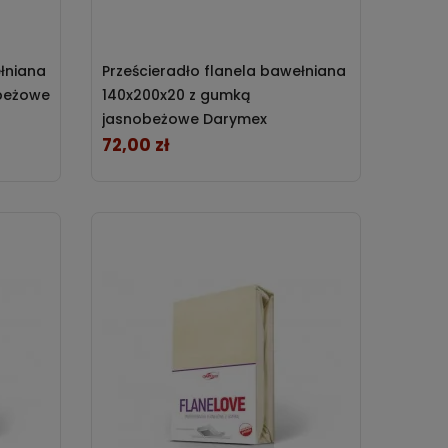
ełniana
Prześcieradło flanela bawełniana
obeżowe
140x200x20 z gumką
jasnobeżowe Darymex
72,00 zł
Cena