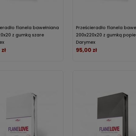
ieradło flanela bawełniana
Prześcieradło flanela baw
0x20 z gumką szare
200x220x20 z gumką popie
ex
Darymex
 zł
95,00 zł
Cena