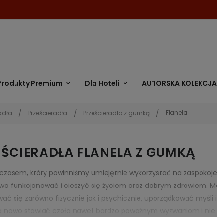
Produkty Premium
Dla Hoteli
AUTORSKA KOLEKCJA
Flanela
adła
Prześcieradła
Prześcieradła z gumką
EŚCIERADŁA FLANELA Z GUMKĄ
 czasem, który powinniśmy umiejętnie wykorzystać na zaspokoje
wo funkcjonować i cieszyć się życiem oraz dobrym zdrowiem. M
wać się zarówno fizycznie jak i psychicznie, uporządkować myśli
a nowo stawiać czoła nawet bardzo poważnym wyzwaniom i nie ist