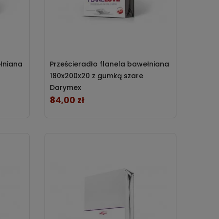
ełniana
Prześcieradło flanela bawełniana
180x200x20 z gumką szare
Darymex
84,00 zł
Cena