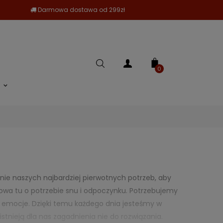
Darmowa dostawa od 299zł
0
nie naszych najbardziej pierwotnych potrzeb, aby
owa tu o potrzebie snu i odpoczynku. Potrzebujemy
 i emocje. Dzięki temu każdego dnia jesteśmy w
nieją dla nas zagadnienia nie do rozwiązania.