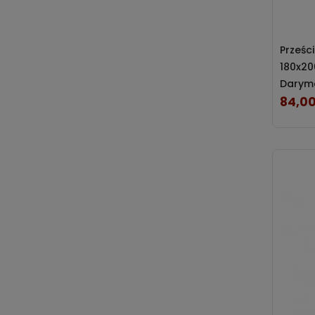
Muślinowe
Frotte
Prześc
180x20
Flanela
Darym
Nieprzemakalne
84,00
Cena