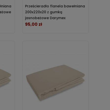
ełniana
Prześcieradło flanela bawełniana
beżowe
200x220x20 z gumką
jasnobeżowe Darymex
95,00 zł
Cena