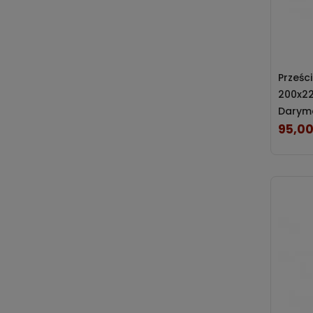
Prześc
200x22
Darym
95,00
Cena