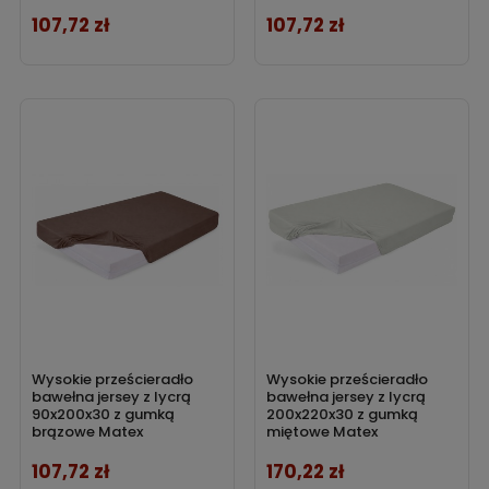
107,72 zł
107,72 zł
Cena
Cena
być cicho i ciemno. Materac o odpowiedniej twardości
sprawi, że ciało nie będzie napięte i wszystkie mięśnie
odpoczną po całodziennym wysiłku. Poduszka otulająca
naszą głowę jest niezastąpioną pomocą w zasypianiu, a
kołdra, która zapewni komfort termiczny, sprawi, że nie
będzie nam przeszkadzała zbyt niska lub za wysoka
temperatura. Nie doceniamy jednak znaczenia
prześcieradła
. Ma ono przez całą noc kontakt z naszym
ciałem, powinno być zatem miękkie i nie zmieniać
swojego położenia na łóżku.
W sklepie polskiekoldry.pl zajdziemy wysokiej jakości
prześcieradła na każde łóżko marki MATEX. Jest to polski
producent tekstyliów dla domu z wieloletnim
Wysokie prześcieradło
Wysokie prześcieradło
doświadczeniem na rynku.
Prześcieradła jersey z lycrą
bawełna jersey z lycrą
bawełna jersey z lycrą
90x200x30 z gumką
200x220x30 z gumką
wykonane zostały z najwyższej jakości tkanin o najwyższej
brązowe Matex
miętowe Matex
dostępnej gramaturze zapewniającej doskonałe
107,72 zł
170,22 zł
Cena
Cena
właściwości użytkowe i wysoką trwałość.
Prześcieradła