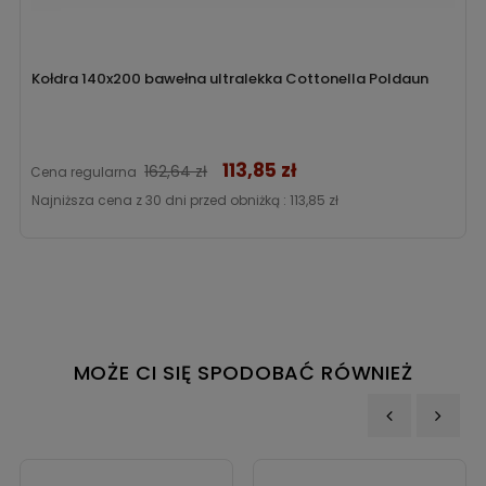
Kołdra 140x200 bawełna ultralekka Cottonella Poldaun
113,85 zł
Cena
162,64 zł
Cena regularna
Najniższa cena z 30 dni przed obniżką :
113,85 zł
MOŻE CI SIĘ SPODOBAĆ RÓWNIEŻ
‹
›