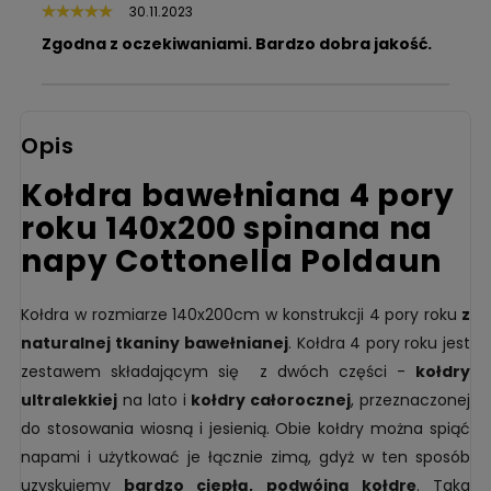
30.11.2023
Zgodna z oczekiwaniami. Bardzo dobra jakość.
Opis
Kołdra bawełniana
4 pory
roku
140x200 spinana na
napy Cottonella Poldaun
Kołdra w rozmiarze 140x200cm w konstrukcji 4 pory roku
z
naturalnej tkaniny
bawełnianej
. Kołdra 4 pory roku jest
zestawem składającym się z dwóch części -
kołdry
ultralekkiej
na lato i
kołdry całorocznej
, przeznaczonej
do stosowania wiosną i jesienią. Obie kołdry można spiąć
napami i użytkować je łącznie zimą, gdyż w ten sposób
uzyskujemy
bardzo ciepłą, podwójną kołdrę
. Taka