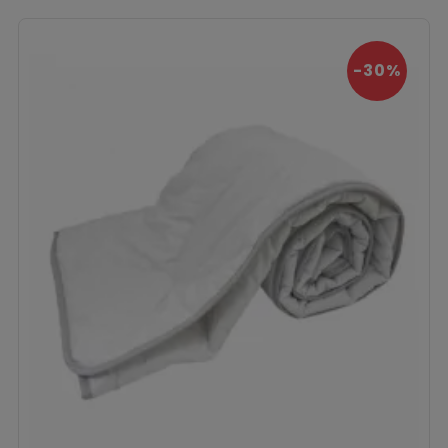
‹
›
-30%