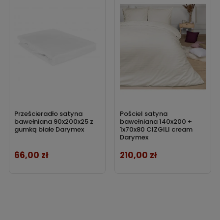
Prześcieradło satyna
Pościel satyna
bawełniana 90x200x25 z
bawełniana 140x200 +
gumką białe Darymex
1x70x80 CIZGILI cream
Darymex
66,00 zł
210,00 zł
Cena
Cena