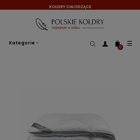
KOŁDRY CHŁODZĄCE
Tog
☰
Kategorie
nav
0