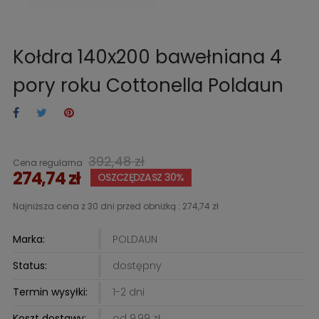
Kołdra 140x200 bawełniana 4
pory roku Cottonella Poldaun
392,48 zł
Cena regularna
274,74 zł
OSZCZĘDZASZ 30%
Najniższa cena z 30 dni przed obniżką :
274,74 zł
Marka:
POLDAUN
Status:
dostępny
Termin wysyłki:
1-2 dni
Koszt dostawy:
od 9,99 zł