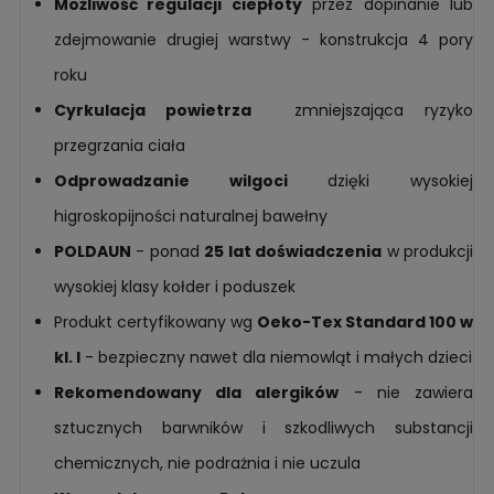
Możliwość regulacji ciepłoty
przez dopinanie lub
zdejmowanie drugiej warstwy - konstrukcja 4 pory
roku
Cyrkulacja powietrza
zmniejszająca ryzyko
przegrzania ciała
Odprowadzanie wilgoci
dzięki wysokiej
higroskopijności naturalnej bawełny
POLDAUN
- ponad
25 lat doświadczenia
w produkcji
wysokiej klasy kołder i poduszek
Produkt certyfikowany wg
Oeko-Tex Standard 100 w
kl. I
- bezpieczny nawet dla niemowląt i małych dzieci
Rekomendowany dla alergików
- nie zawiera
sztucznych barwników i szkodliwych substancji
chemicznych, nie podrażnia i nie uczula