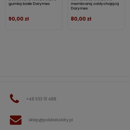
gumką białe Darymex
membraną oddychającą
Darymex
90,00 zł
80,00 zł
Cena
Cena
+48 533 111 488
sklep@polskiekoldry.pl