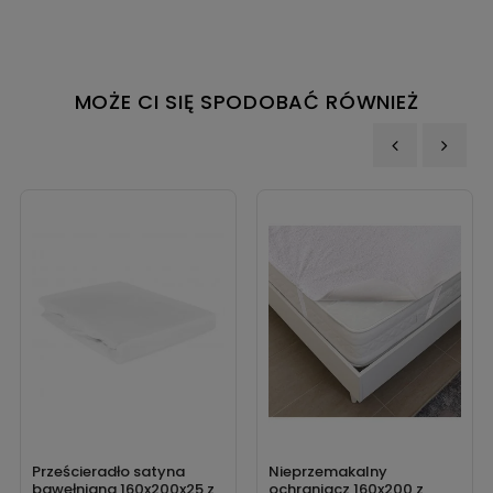
MOŻE CI SIĘ SPODOBAĆ RÓWNIEŻ
‹
›
Prześcieradło satyna
Nieprzemakalny
bawełniana 160x200x25 z
ochraniacz 160x200 z