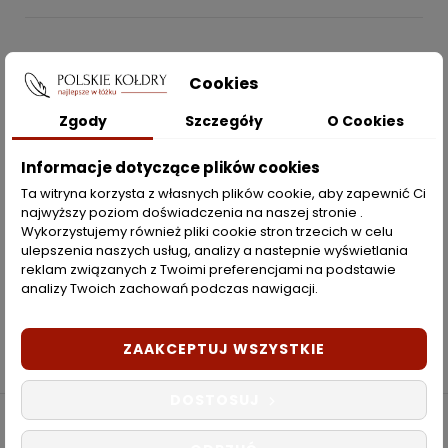
POLSKIEKOLDRY.PL

Cookies
INFORMACJE
Zgody
Szczegóły
O Cookies

ZAKUPY
Informacje dotyczące plików cookies
Ta witryna korzysta z własnych plików cookie, aby zapewnić Ci
najwyższy poziom doświadczenia na naszej stronie .
Moje konto
Wykorzystujemy również pliki cookie stron trzecich w celu
ulepszenia naszych usług, analizy a nastepnie wyświetlania
Opcje dostawy
reklam związanych z Twoimi preferencjami na podstawie
analizy Twoich zachowań podczas nawigacji.
Metody płatności
Zwroty i reklamacje
ZAAKCEPTUJ WSZYSTKIE
DOSTOSUJ
Copyright © 2022 PolskieKoldry.pl. Wszelkie