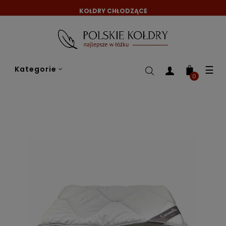
KOŁDRY CHŁODZĄCE
Tog
☰
Kategorie
nav
0