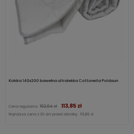
Kołdra 140x200 bawełna ultralekka Cottonella Poldaun
113,85 zł
Cena
162,64 zł
Cena regularna
Najniższa cena z 30 dni przed obniżką :
113,85 zł