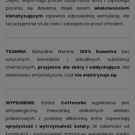
ciepła. Wspomaga proces oddychania skóry i zapobiega
poceniu się. Bawełna, dzięki swoim
właściwościom
klimatyzującym
zapewnia odpowiednią wentylację, ale
też przyjemnie otula ciało i zabezpiecza przed chłodem.
TKANINA:
Naturalna tkanina,
100% bawełna
bez
sztucznych barwników i szkodliwych substancji
chemicznych
, przyjazna dla skóry i oddychająca.
Ma
właściwości antystatyczne, czyli
nie elektryzuje się
.
WYPEŁNIENIE:
Kołdra
Cottonella
wypełniona jest
antyalergiczną mieszanką delikatnych włókien
poliestrowych z powłoką silikonową, które zapewniają
sprężystość i wytrzymałość kołdry.
W zależności od
konstrukcji i zastosowanej gramatury wypełnienia, kołdra