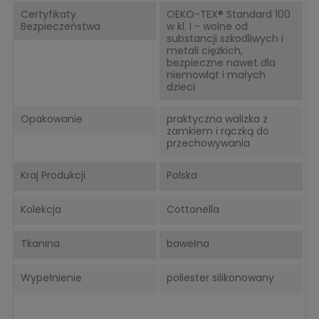
Certyfikaty
OEKO-TEX® Standard 100
Bezpieczeństwa
w kl. I - wolne od
substancji szkodliwych i
metali ciężkich,
bezpieczne nawet dla
niemowląt i małych
dzieci
Opakowanie
praktyczna walizka z
zamkiem i rączką do
przechowywania
Kraj Produkcji
Polska
Kolekcja
Cottonella
Tkanina
bawełna
Wypełnienie
poliester silikonowany