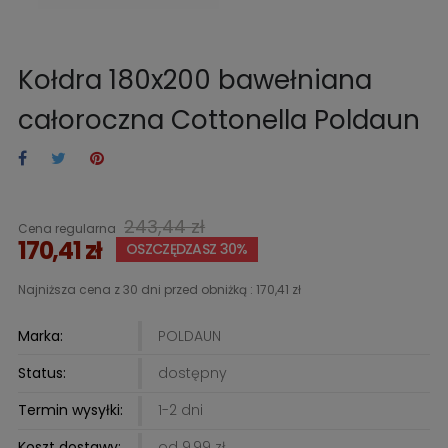
Kołdra 180x200 bawełniana
całoroczna Cottonella Poldaun
243,44 zł
Cena regularna
170,41 zł
OSZCZĘDZASZ 30%
Najniższa cena z 30 dni przed obniżką :
170,41 zł
Marka:
POLDAUN
Status:
dostępny
Termin wysyłki:
1-2 dni
Koszt dostawy:
od 9,99 zł