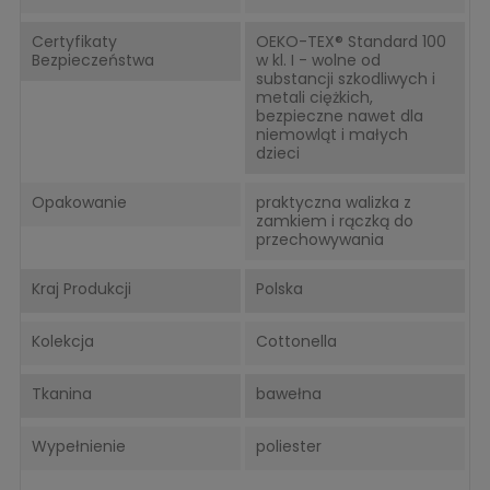
Certyfikaty
OEKO-TEX® Standard 100
Bezpieczeństwa
w kl. I - wolne od
substancji szkodliwych i
metali ciężkich,
bezpieczne nawet dla
niemowląt i małych
dzieci
Opakowanie
praktyczna walizka z
zamkiem i rączką do
przechowywania
Kraj Produkcji
Polska
Kolekcja
Cottonella
Tkanina
bawełna
Wypełnienie
poliester