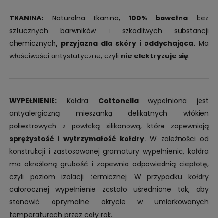
TKANINA:
Naturalna tkanina,
100% bawełna
bez
sztucznych barwników i szkodliwych substancji
chemicznych
, przyjazna dla skóry i oddychająca.
Ma
właściwości antystatyczne, czyli
nie elektryzuje się
.
WYPEŁNIENIE:
Kołdra
Cottonella
wypełniona jest
antyalergiczną mieszanką delikatnych włókien
poliestrowych z powłoką silikonową, które zapewniają
sprężystość i wytrzymałość kołdry.
W zależności od
konstrukcji i zastosowanej gramatury wypełnienia, kołdra
ma określoną grubość i zapewnia odpowiednią ciepłotę,
czyli poziom izolacji termicznej. W przypadku kołdry
całorocznej wypełnienie zostało uśrednione tak, aby
stanowić optymalne okrycie w umiarkowanych
temperaturach przez cały rok.