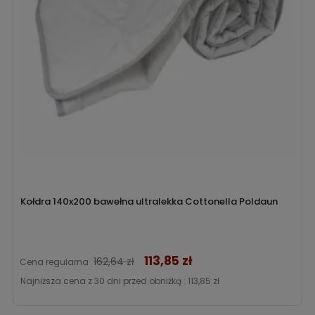
Kołdra 140x200 bawełna ultralekka Cottonella Poldaun
113,85 zł
Cena
162,64 zł
Cena regularna
Najniższa cena z 30 dni przed obniżką :
113,85 zł