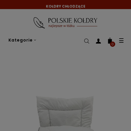
KOŁDRY CHŁODZĄCE
Tog
☰
Kategorie
nav
0