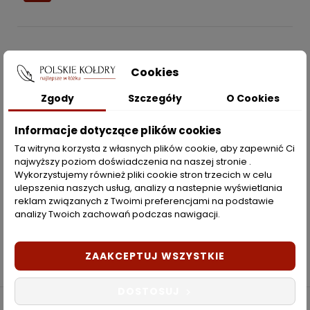
POLSKIEKOLDRY.PL

Cookies
INFORMACJE
Zgody
Szczegóły
O Cookies

ZAKUPY
Informacje dotyczące plików cookies
Ta witryna korzysta z własnych plików cookie, aby zapewnić Ci
najwyższy poziom doświadczenia na naszej stronie .
Moje konto
Wykorzystujemy również pliki cookie stron trzecich w celu
ulepszenia naszych usług, analizy a nastepnie wyświetlania
Opcje dostawy
reklam związanych z Twoimi preferencjami na podstawie
analizy Twoich zachowań podczas nawigacji.
Metody płatności
Zwroty i reklamacje
ZAAKCEPTUJ WSZYSTKIE
DOSTOSUJ
Copyright © 2022 PolskieKoldry.pl. Wszelkie